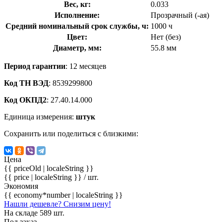
Вес, кг:
0.033
Исполнение:
Прозрачный (-ая)
Средний номинальный срок службы, ч:
1000 ч
Цвет:
Нет (без)
Диаметр, мм:
55.8 мм
Период гарантии
: 12 месяцев
Код ТН ВЭД
: 8539299800
Код ОКПД2
: 27.40.14.000
Единица измерения:
штук
Сохранить или поделиться с близкими:
Цена
{{ priceOld | localeString }}
{{ price | localeString }}
/ шт.
Экономия
{{ economy*number | localeString }}
Нашли дешевле? Снизим цену!
На складе 589 шт.
Под заказ