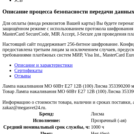
JCB
Описание процесса безопасности передачи данных
Для оплаты (ввода реквизитов Вашей карты) Вы будете пере
защищённом режиме с использованием протокола шифрования SS
MasterCard SecureCode, MIR Accept, J-Secure для проведения п
Настоящий сайт поддерживает 256-битное шифрование. Конф
предоставлена третьим лицам за исключением случаев, предус
требованиями платёжных систем МИР, Visa Int., MasterCard Euro
Описание и характеристики
Сертификаты
Отзывы
Лампа накаливания МО 60Вт E27 12В (100) Лисма 353390200 
Товар Лампа накаливания МО 60Вт E27 12В (100) Лисма 353390
Информацию о стоимости товара, наличии и сроках поставки, а
zakaz@megasvet24.ru.
Бренд:
Лисма
Исполнение:
Прозрачный (-ая)
Средний номинальный срок службы, ч:
1000 ч
Цвет:
Нет (без)