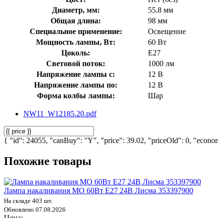
Диаметр, мм:
55.8 мм
Общая длина:
98 мм
Специальное применение:
Освещение
Мощность лампы, Вт:
60 Вт
Цоколь:
E27
Световой поток:
1000 лм
Напряжение лампы с:
12 В
Напряжение лампы по:
12 В
Форма колбы лампы:
Шар
NW11_W12185.20.pdf
{ "id": 24055, "canBuy": "Y", "price": 39.02, "priceOld": 0, "econom
Похожие товары
Лампа накаливания МО 60Вт E27 24В Лисма 353397900
На складе 403 шт.
Обновлено 07.08.2026
Цена: