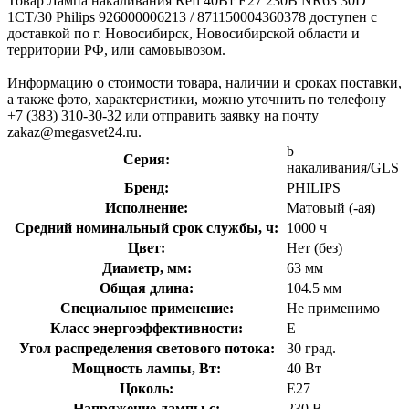
Товар Лампа накаливания Refl 40Вт E27 230В NR63 30D
1CT/30 Philips 926000006213 / 871150004360378 доступен с
доставкой по г. Новосибирск, Новосибирской области и
территории РФ, или самовывозом.
Информацию о стоимости товара, наличии и сроках поставки,
а также фото, характеристики, можно уточнить по телефону
+7 (383) 310-30-32 или отправить заявку на почту
zakaz@megasvet24.ru.
b
Серия:
накаливания/GLS
Бренд:
PHILIPS
Исполнение:
Матовый (-ая)
Средний номинальный срок службы, ч:
1000 ч
Цвет:
Нет (без)
Диаметр, мм:
63 мм
Общая длина:
104.5 мм
Специальное применение:
Не применимо
Класс энергоэффективности:
E
Угол распределения светового потока:
30 град.
Мощность лампы, Вт:
40 Вт
Цоколь:
E27
Напряжение лампы с:
230 В