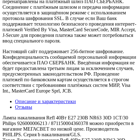
перенаправлены на платёжный шлюз ПАО СБЕРБАНК.
Соединение с платёжным шлюзом и передача информации
осуществляется в защищённом режиме с использованием
протокола шифрования SSL. В случае если Ваш банк
поддерживает технологию безопасного проведения интернет-
платежей Verified By Visa, MasterCard SecureCode, MIR Accept,
J-Secure для проведения платежа также может потребоваться
ввод специального пароля.
Настоящий сайт поддерживает 256-битное шифрование.
Конфиденциальность сообщаемой персональной информации
обеспечивается ПАО СБЕРБАНК. Введённая информация не
будет предоставлена третьим лицам за исключением случаев,
предусмотренных законодательством РФ. Проведение
платежей по банковским картам осуществляется в строгом
соответствии с требованиями платёжных систем МИР, Visa
Int., MasterCard Europe Sprl, JCB.
Описание и характеристики
Отзывы
Лампа накаливания Refl 40Вт E27 230В NR63 30D 1CT/30
Philips 926000006213 / 871150004360378 можно приобрести в
магазине МЕГАСВЕТ по низкой цене. Производитель
PHILIPS. Серия b накаливания/GLS.