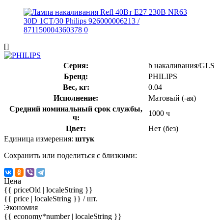
[]
Серия:
b накаливания/GLS
Бренд:
PHILIPS
Вес, кг:
0.04
Исполнение:
Матовый (-ая)
Средний номинальный срок службы,
1000 ч
ч:
Цвет:
Нет (без)
Единица измерения:
штук
Сохранить или поделиться с близкими:
Цена
{{ priceOld | localeString }}
{{ price | localeString }}
/ шт.
Экономия
{{ economy*number | localeString }}