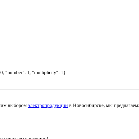
0, "number": 1, "multiplicity": 1}
шим выбором
электропродукции
в Новосибирске, мы предлагаем
мы продаем в розницу!