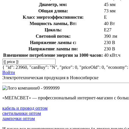
Диаметр, мм:
45 мм
Общая длина:
73 мм
Класс энергоэффективности:
E
Мощность лампы, Вт:
40 Вт
Цоколь:
E27
Световой поток:
390 лм
Напряжение лампы с:
230 В
Напряжение лампы по:
230 В
Взвешенное потребление энергии за 1000 часов:
40 кВт.ч
{ "id": 23960, "canBuy": "N", "price": 0, "priceOld": 0, "economy": 
Войти
Электротехническая продукция в Новосибирске
0 - 9999999
«МЕГАСВЕТ» — профессиональный интернет-магазин с боль
кабель и провод оптом
светильники оптом
лампочки оптом
И также все вышеперечисленные категории (и другие товары) 