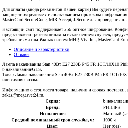
Для оплаты (ввода реквизитов Вашей карты) Вы будете пере
защищённом режиме с использованием протокола шифрования SS
MasterCard SecureCode, MIR Accept, J-Secure для проведения п
Настоящий сайт поддерживает 256-битное шифрование. Конф
предоставлена третьим лицам за исключением случаев, предус
требованиями платёжных систем МИР, Visa Int., MasterCard Euro
Описание и характеристики
Отзывы
Лампа накаливания Stan 40Вт E27 230В P45 FR 1CT/10X10 Phi
b накаливания/GLS.
Товар Лампа накаливания Stan 40Вт E27 230В P45 FR 1CT/10X10
или самовывозом.
Информацию о стоимости товара, наличии и сроках поставки, а
zakaz@megasvet24.ru.
Серия:
b накалива
Бренд:
PHILIPS
Исполнение:
Матовый (-а
Средний номинальный срок службы, ч:
1000 ч
Цвет:
Нет (без)