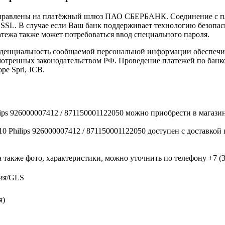
направлены на платёжный шлюз ПАО СБЕРБАНК. Соединение с п
L. В случае если Ваш банк поддерживает технологию безопасно
латежа также может потребоваться ввод специального пароля.
иденциальность сообщаемой персональной информации обеспеч
мотренных законодательством РФ. Проведение платежей по банко
pe Sprl, JCB.
lips 926000007412 / 871150001122050 можно приобрести в мага
 Philips 926000007412 / 871150001122050 доступен с доставкой
 также фото, характеристики, можно уточнить по телефону +7 (38
ния/GLS
я)