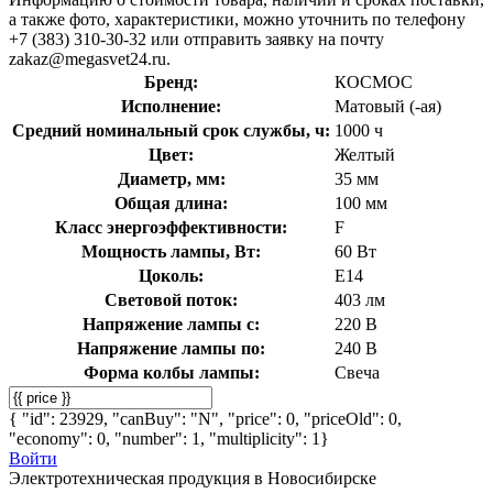
а также фото, характеристики, можно уточнить по телефону
+7 (383) 310-30-32 или отправить заявку на почту
zakaz@megasvet24.ru.
Бренд:
КОСМОС
Исполнение:
Матовый (-ая)
Средний номинальный срок службы, ч:
1000 ч
Цвет:
Желтый
Диаметр, мм:
35 мм
Общая длина:
100 мм
Класс энергоэффективности:
F
Мощность лампы, Вт:
60 Вт
Цоколь:
E14
Световой поток:
403 лм
Напряжение лампы с:
220 В
Напряжение лампы по:
240 В
Форма колбы лампы:
Свеча
{ "id": 23929, "canBuy": "N", "price": 0, "priceOld": 0,
"economy": 0, "number": 1, "multiplicity": 1}
Войти
Электротехническая продукция в Новосибирске