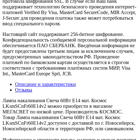
протокола шифрования SSL. В случае если Ваш банк
поддерживает технологию безопасного проведения интернет-
платежей Verified By Visa, MasterCard SecureCode, MIR Accept,
J-Secure для проведения платежа также может потребоваться
ввод специального пароля.
Настоящий сайт поддерживает 256-битное шифрование.
Конфиденциальность сообщаемой персональной информации
обеспечивается ПАО СБЕРБАНК. Введённая информация не
будет предоставлена третьим лицам за исключением случаев,
предусмотренных законодательством РФ. Проведение
платежей по банковским картам осуществляется в строгом
соответствии с требованиями платёжных систем МИР, Visa
Int., MasterCard Europe Sprl, JCB.
Описание и характеристики
Отзывы
Лампа накаливания Свеча 60Вт E14 мат. Космос
LKsmSCnFr60E14v2 можно приобрести в магазине
МЕГАСВЕТ по низкой цене. Производитель КОСМОС.
Товар Лампа накаливания Свеча 60Вт E14 мат. Космос
LKsmSCnFr60E14v2 доступен с доставкой по г. Новосибирск,
Новосибирской области и территории РФ, или самовывозом.
Информацию о стоимости товара, наличии и сроках поставки,