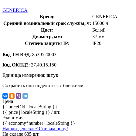
[]
GENERICA
Бренд:
GENERICA
Средний номинальный срок службы, ч:
15000 ч
Цвет:
Белый
Диаметр, мм:
37 мм
Степень защиты IP:
IP20
Код ТН ВЭД
: 8539520003
Код ОКПД2
: 27.40.15.150
Единица измерения:
штук
Сохранить или поделиться с близкими:
Цена
{{ priceOld | localeString }}
{{ price | localeString }}
/ шт.
Экономия
{{ economy*number | localeString }}
Нашли дешевле? Снизим цену!
На складе 635 шт.