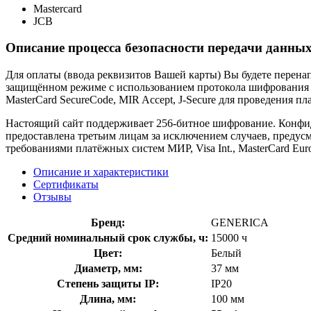
Mastercard
JCB
Описание процесса безопасности передачи данных
Для оплаты (ввода реквизитов Вашей карты) Вы будете пере
защищённом режиме с использованием протокола шифрования SS
MasterCard SecureCode, MIR Accept, J-Secure для проведения п
Настоящий сайт поддерживает 256-битное шифрование. Конф
предоставлена третьим лицам за исключением случаев, предус
требованиями платёжных систем МИР, Visa Int., MasterCard Euro
Описание и характеристики
Сертификаты
Отзывы
Бренд:
GENERICA
Средний номинальный срок службы, ч:
15000 ч
Цвет:
Белый
Диаметр, мм:
37 мм
Степень защиты IP:
IP20
Длина, мм:
100 мм