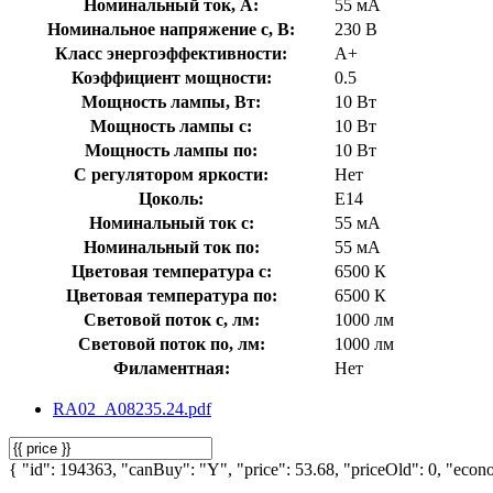
Номинальный ток, А:
55 мА
Номинальное напряжение с, В:
230 В
Класс энергоэффективности:
A+
Коэффициент мощности:
0.5
Мощность лампы, Вт:
10 Вт
Мощность лампы с:
10 Вт
Мощность лампы по:
10 Вт
С регулятором яркости:
Нет
Цоколь:
E14
Номинальный ток с:
55 мА
Номинальный ток по:
55 мА
Цветовая температура с:
6500 К
Цветовая температура по:
6500 К
Световой поток с, лм:
1000 лм
Световой поток по, лм:
1000 лм
Филаментная:
Нет
RA02_A08235.24.pdf
{ "id": 194363, "canBuy": "Y", "price": 53.68, "priceOld": 0, "econo