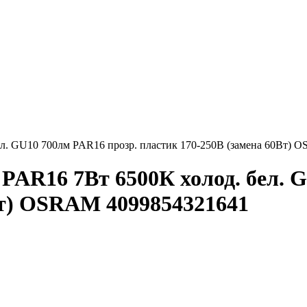
ел. GU10 700лм PAR16 прозр. пластик 170-250В (замена 60Вт)
 PAR16 7Вт 6500К холод. бел. 
Вт) OSRAM 4099854321641