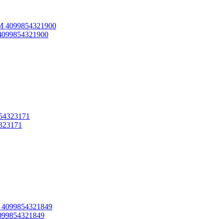
4099854321900
323171
099854321849