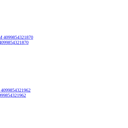
 4099854321870
099854321962