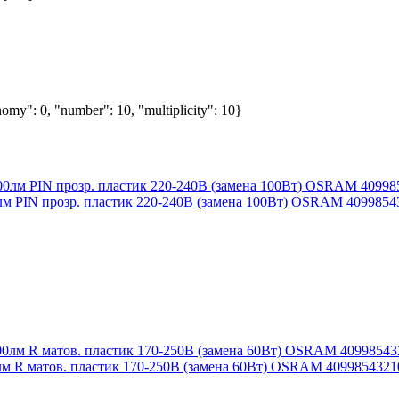
nomy": 0, "number": 10, "multiplicity": 10}
0лм PIN прозр. пластик 220-240В (замена 100Вт) OSRAM 4099854
0лм R матов. пластик 170-250В (замена 60Вт) OSRAM 4099854321