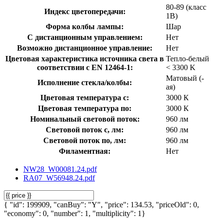
80-89 (класс
Индекс цветопередачи:
1В)
Форма колбы лампы:
Шар
С дистанционным управлением:
Нет
Возможно дистанционное управление:
Нет
Цветовая характеристика источника света в
Тепло-белый
соответствии с EN 12464-1:
< 3300 K
Матовый (-
Исполнение стекла/колбы:
ая)
Цветовая температура с:
3000 К
Цветовая температура по:
3000 К
Номинальный световой поток:
960 лм
Световой поток с, лм:
960 лм
Световой поток по, лм:
960 лм
Филаментная:
Нет
NW28_W00081.24.pdf
RA07_W56948.24.pdf
{ "id": 199909, "canBuy": "Y", "price": 134.53, "priceOld": 0,
"economy": 0, "number": 1, "multiplicity": 1}