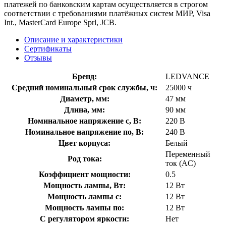
платежей по банковским картам осуществляется в строгом
соответствии с требованиями платёжных систем МИР, Visa
Int., MasterCard Europe Sprl, JCB.
Описание и характеристики
Сертификаты
Отзывы
Бренд:
LEDVANCE
Средний номинальный срок службы, ч:
25000 ч
Диаметр, мм:
47 мм
Длина, мм:
90 мм
Номинальное напряжение с, В:
220 В
Номинальное напряжение по, В:
240 В
Цвет корпуса:
Белый
Переменный
Род тока:
ток (AC)
Коэффициент мощности:
0.5
Мощность лампы, Вт:
12 Вт
Мощность лампы с:
12 Вт
Мощность лампы по:
12 Вт
С регулятором яркости:
Нет