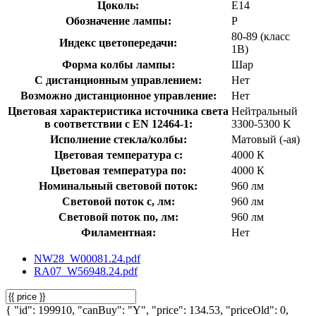
Цоколь:
E14
Обозначение лампы:
P
80-89 (класс
Индекс цветопередачи:
1В)
Форма колбы лампы:
Шар
С дистанционным управлением:
Нет
Возможно дистанционное управление:
Нет
Цветовая характеристика источника света
Нейтральный
в соответствии с EN 12464-1:
3300-5300 K
Исполнение стекла/колбы:
Матовый (-ая)
Цветовая температура с:
4000 К
Цветовая температура по:
4000 К
Номинальный световой поток:
960 лм
Световой поток с, лм:
960 лм
Световой поток по, лм:
960 лм
Филаментная:
Нет
NW28_W00081.24.pdf
RA07_W56948.24.pdf
{ "id": 199910, "canBuy": "Y", "price": 134.53, "priceOld": 0,