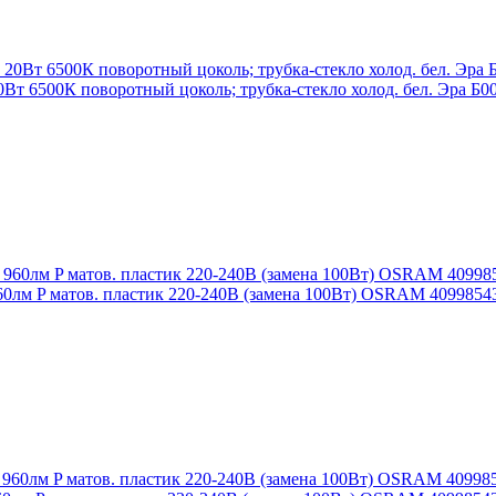
 6500К поворотный цоколь; трубка-стекло холод. бел. Эра Б0
960лм P матов. пластик 220-240В (замена 100Вт) OSRAM 4099854