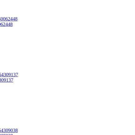
062448
309137