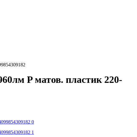
099854309182
960лм P матов. пластик 220-