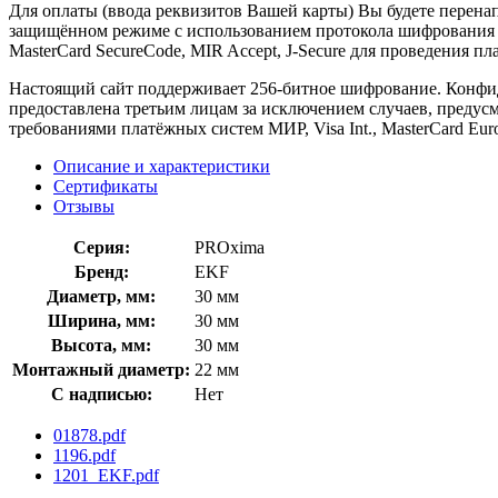
Для оплаты (ввода реквизитов Вашей карты) Вы будете пере
защищённом режиме с использованием протокола шифрования SS
MasterCard SecureCode, MIR Accept, J-Secure для проведения п
Настоящий сайт поддерживает 256-битное шифрование. Конф
предоставлена третьим лицам за исключением случаев, предус
требованиями платёжных систем МИР, Visa Int., MasterCard Euro
Описание и характеристики
Сертификаты
Отзывы
Серия:
PROxima
Бренд:
EKF
Диаметр, мм:
30 мм
Ширина, мм:
30 мм
Высота, мм:
30 мм
Монтажный диаметр:
22 мм
С надписью:
Нет
01878.pdf
1196.pdf
1201_EKF.pdf