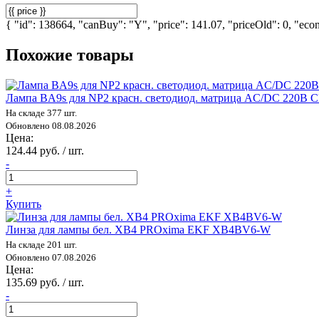
{ "id": 138664, "canBuy": "Y", "price": 141.07, "priceOld": 0, "econ
Похожие товары
Лампа BA9s для NP2 красн. светодиод. матрица AC/DC 220В 
На складе 377 шт.
Обновлено 08.08.2026
Цена:
124.44 руб. / шт.
-
+
Купить
Линза для лампы бел. XB4 PROxima EKF XB4BV6-W
На складе 201 шт.
Обновлено 07.08.2026
Цена:
135.69 руб. / шт.
-