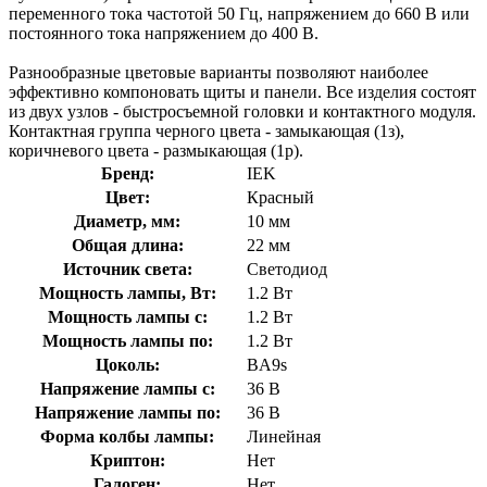
переменного тока частотой 50 Гц, напряжением до 660 В или
постоянного тока напряжением до 400 В.
Разнообразные цветовые варианты позволяют наиболее
эффективно компоновать щиты и панели. Все изделия состоят
из двух узлов - быстросъемной головки и контактного модуля.
Контактная группа черного цвета - замыкающая (1з),
коричневого цвета - размыкающая (1р).
Бренд:
IEK
Цвет:
Красный
Диаметр, мм:
10 мм
Общая длина:
22 мм
Источник света:
Светодиод
Мощность лампы, Вт:
1.2 Вт
Мощность лампы с:
1.2 Вт
Мощность лампы по:
1.2 Вт
Цоколь:
BA9s
Напряжение лампы с:
36 В
Напряжение лампы по:
36 В
Форма колбы лампы:
Линейная
Криптон:
Нет
Галоген:
Нет