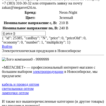
+7 (383) 310-30-32 или отправить заявку на почту
zakaz@megasvet24.ru.
Бренд:
Neon-Night
Цвет:
Зеленый
Номинальное напряжение с, В:
210 В
Номинальное напряжение по, В:
240 В
{ "id": 25385, "canBuy": "N", "price": 0, "priceOld": 0,
"economy": 0, "number": 1, "multiplicity": 1}
Войти
Электротехническая продукция в Новосибирске
0 - 9999999
«МЕГАСВЕТ» — профессиональный интернет-магазин с
большим выбором
электропродукции
в Новосибирске, мы
предлагаем:
кабель и провод оптом
светильники оптом
лампочки оптом
И также все вышеперечисленные категории (и другие товары)
мы продаем в розницу!