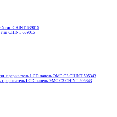
й тип CHINT 639015
зн. прерыватель LСD панель ЭМС С3 CHINT 505343