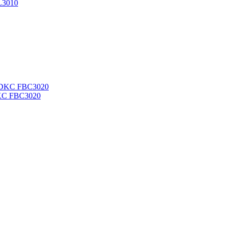
L3010
DKC FBC3020