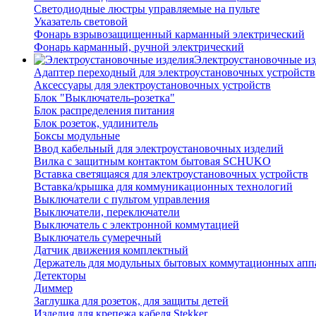
Светодиодные люстры управляемые на пульте
Указатель световой
Фонарь взрывозащищенный карманный электрический
Фонарь карманный, ручной электрический
Электроустановочные из
Адаптер переходный для электроустановочных устройств
Аксессуары для электроустановочных устройств
Блок "Выключатель-розетка"
Блок распределения питания
Блок розеток, удлинитель
Боксы модульные
Ввод кабельный для электроустановочных изделий
Вилка с защитным контактом бытовая SCHUKO
Вставка светящаяся для электроустановочных устройств
Вставка/крышка для коммуникационных технологий
Выключатели с пультом управления
Выключатели, переключатели
Выключатель с электронной коммутацией
Выключатель сумеречный
Датчик движения комплектный
Держатель для модульных бытовых коммутационных апп
Детекторы
Диммер
Заглушка для розеток, для защиты детей
Изделия для крепежа кабеля Stekker