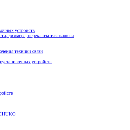
вочных устройств
сти, диммера, переключателя жалюзи
ючения техники связи
роустановочных устройств
ройств
а SCHUKO