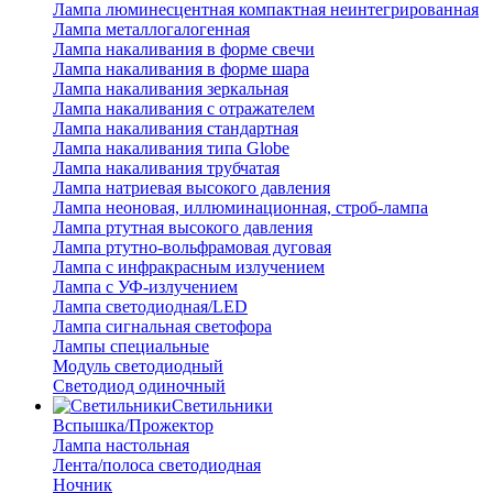
Лампа люминесцентная компактная неинтегрированная
Лампа металлогалогенная
Лампа накаливания в форме свечи
Лампа накаливания в форме шара
Лампа накаливания зеркальная
Лампа накаливания с отражателем
Лампа накаливания стандартная
Лампа накаливания типа Globe
Лампа накаливания трубчатая
Лампа натриевая высокого давления
Лампа неоновая, иллюминационная, строб-лампа
Лампа ртутная высокого давления
Лампа ртутно-вольфрамовая дуговая
Лампа с инфракрасным излучением
Лампа с УФ-излучением
Лампа светодиодная/LED
Лампа сигнальная светофора
Лампы специальные
Модуль светодиодный
Светодиод одиночный
Светильники
Вспышка/Прожектор
Лампа настольная
Лента/полоса светодиодная
Ночник