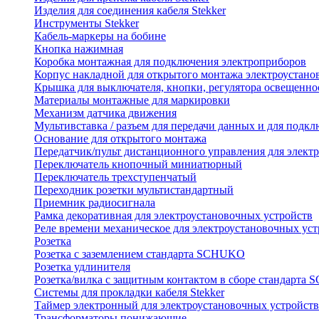
Изделия для соединения кабеля Stekker
Инструменты Stekker
Кабель-маркеры на бобине
Кнопка нажимная
Коробка монтажная для подключения электроприборов
Корпус накладной для открытого монтажа электроустано
Крышка для выключателя, кнопки, регулятора освещенно
Материалы монтажные для маркировки
Механизм датчика движения
Мультивставка / разъем для передачи данных и для подкл
Основание для открытого монтажа
Передатчик/пульт дистанционного управления для элект
Переключатель кнопочный миниатюрный
Переключатель трехступенчатый
Переходник розетки мультистандартный
Приемник радиосигнала
Рамка декоративная для электроустановочных устройств
Реле времени механическое для электроустановочных уст
Розетка
Розетка с заземлением стандарта SCHUKO
Розетка удлинителя
Розетка/вилка с защитным контактом в сборе стандарт
Системы для прокладки кабеля Stekker
Таймер электронный для электроустановочных устройств
Трансформаторы понижающие