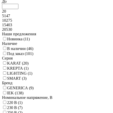
До
20
5147
10275
15403
20530
Наши предложения
Новинка (
11
)
Наличие
В наличии (
46
)
Под заказ (
101
)
Серия
KARAT (
20
)
KREPTA (
1
)
LIGHTING (
1
)
SMART (
3
)
Бренд
GENERICA (
9
)
IEK (
138
)
Номинальное напряжение, В
220 В (
1
)
230 В (
7
)
250 В (
2
)