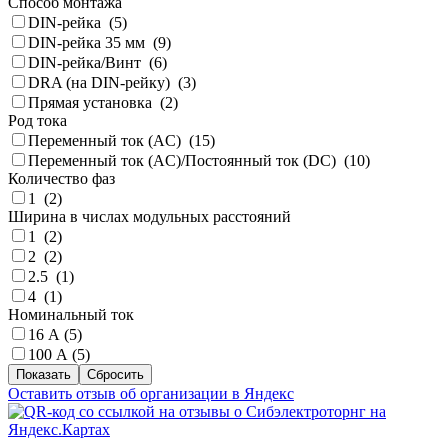
Способ монтажа
DIN-рейка (
5
)
DIN-рейка 35 мм (
9
)
DIN-рейка/Винт (
6
)
DRA (на DIN-рейку) (
3
)
Прямая установка (
2
)
Род тока
Переменный ток (AC) (
15
)
Переменный ток (AC)/Постоянный ток (DC) (
10
)
Количество фаз
1 (
2
)
Ширина в числах модульных расстояний
1 (
2
)
2 (
2
)
2.5 (
1
)
4 (
1
)
Номинальный ток
16 А (
5
)
100 А (
5
)
Оставить отзыв об организации в Яндекс