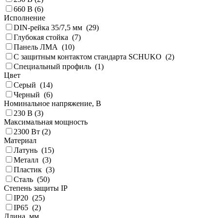
660 В (
6
)
Исполнение
DIN-рейка 35/7,5 мм (
29
)
Глубокая стойка (
7
)
Панель ЛМА (
10
)
С защитным контактом стандарта SCHUKO (
2
)
Специальный профиль (
1
)
Цвет
Серый (
14
)
Черный (
6
)
Номинальное напряжение, В
230 В (
3
)
Максимальная мощность
2300 Вт (
2
)
Материал
Латунь (
15
)
Металл (
3
)
Пластик (
3
)
Сталь (
50
)
Степень защиты IP
IP20 (
25
)
IP65 (
2
)
Длина, мм