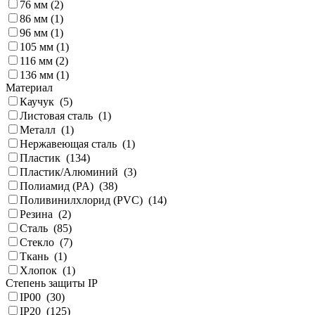
76 мм (
2
)
86 мм (
1
)
96 мм (
1
)
105 мм (
1
)
116 мм (
2
)
136 мм (
1
)
Материал
Каучук (
5
)
Листовая сталь (
1
)
Металл (
1
)
Нержавеющая сталь (
1
)
Пластик (
134
)
Пластик/Алюминий (
3
)
Полиамид (PA) (
38
)
Поливинилхлорид (PVC) (
14
)
Резина (
2
)
Сталь (
85
)
Стекло (
7
)
Ткань (
1
)
Хлопок (
1
)
Степень защиты IP
IP00 (
30
)
IP20 (
125
)