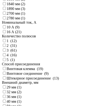
1840 мм (
2
)
1890 мм (
3
)
2700 мм (
1
)
2780 мм (
1
)
Номинальный ток, А
10 А (
9
)
16 А (
21
)
Количество полюсов
1 (
12
)
2 (
31
)
3 (
61
)
4 (
16
)
5 (
1
)
Способ присоединения
Винтовая клемма (
19
)
Винтовое соединение (
9
)
Штекерное присоединение (
13
)
Внешний диаметр, мм
29 мм (
1
)
32 мм (
2
)
36 мм (
1
)
40 мм (
1
)