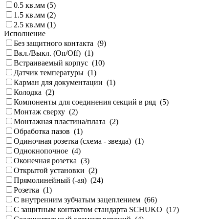
0.5 кв.мм (
5
)
1.5 кв.мм (
2
)
2.5 кв.мм (
1
)
Исполнение
Без защитного контакта (
9
)
Вкл./Выкл. (On/Off) (
1
)
Встраиваемый корпус (
10
)
Датчик температуры (
1
)
Карман для документации (
1
)
Колодка (
2
)
Компоненты для соединения секций в ряд (
5
)
Монтаж сверху (
2
)
Монтажная пластина/плата (
2
)
Обработка пазов (
1
)
Одиночная розетка (схема - звезда) (
1
)
Однокнопочное (
4
)
Оконечная розетка (
3
)
Открытой установки (
2
)
Прямолинейный (-ая) (
24
)
Розетка (
1
)
С внутренним зубчатым зацеплением (
66
)
С защитным контактом стандарта SCHUKO (
17
)