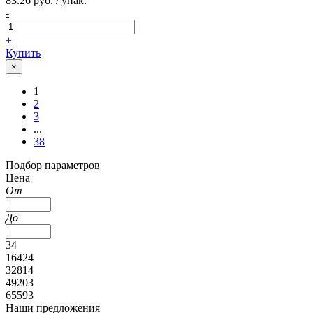
83.26 руб. / упак.
-
+
Купить
×
1
2
3
...
38
Подбор параметров
Цена
От
До
34
16424
32814
49203
65593
Наши предложения