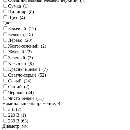
Соединительный элемент верхний (
4
)
Сумка (
1
)
Цилиндр (
8
)
Щит (
4
)
Цвет
Бежевый (
17
)
Белый (
115
)
Дерево (
20
)
Желто-зеленый (
2
)
Желтый (
2
)
Зеленый (
2
)
Красный (
9
)
Красный/Белый (
7
)
Светло-серый (
52
)
Серый (
24
)
Синий (
2
)
Черный (
44
)
Чисто-белый (
11
)
Номинальное напряжение, В
3 В (
2
)
220 В (
1
)
230 В (
63
)
Диаметр, мм