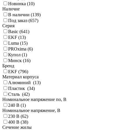
Новинка (
10
)
Наличие
В наличии (
139
)
Под заказ (
657
)
Серия
Basic (
641
)
EKF (
13
)
Luma (
15
)
PROxima (
6
)
Купол (
1
)
Минск (
16
)
Бренд
EKF (
796
)
Материал корпуса
Алюминий (
13
)
Пластик (
34
)
Сталь (
42
)
Номинальное напряжение по, В
240 В (
1
)
Номинальное напряжение, В
230 В (
62
)
400 В (
38
)
Сечение жилы