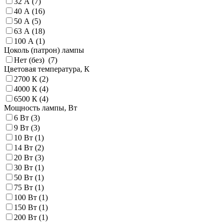
32 А (
7
)
40 А (
16
)
50 А (
5
)
63 А (
18
)
100 А (
1
)
Цоколь (патрон) лампы
Нет (без) (
7
)
Цветовая температура, К
2700 К (
2
)
4000 К (
4
)
6500 К (
4
)
Мощность лампы, Вт
6 Вт (
3
)
9 Вт (
3
)
10 Вт (
1
)
14 Вт (
2
)
20 Вт (
3
)
30 Вт (
1
)
50 Вт (
1
)
75 Вт (
1
)
100 Вт (
1
)
150 Вт (
1
)
200 Вт (
1
)