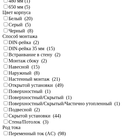
480 мм (
1
)
650 мм (
5
)
Цвет корпуса
Белый (
20
)
Серый (
5
)
Черный (
8
)
Способ монтажа
DIN-рейка (
2
)
DIN-рейка 35 мм (
15
)
Встраивание в стену (
2
)
Монтаж сбоку (
2
)
Навесной (
15
)
Наружный (
8
)
Настенный монтаж (
21
)
Открытой установки (
49
)
Поверхностный (
1
)
Поверхностный/Скрытый (
1
)
Поверхностный/Скрытый/Частично утопленный (
1
)
Подвесной (
2
)
Скрытой установки (
44
)
Стена/Потолок (
3
)
Род тока
Переменный ток (AC) (
98
)