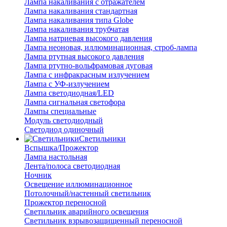
Лампа накаливания с отражателем
Лампа накаливания стандартная
Лампа накаливания типа Globe
Лампа накаливания трубчатая
Лампа натриевая высокого давления
Лампа неоновая, иллюминационная, строб-лампа
Лампа ртутная высокого давления
Лампа ртутно-вольфрамовая дуговая
Лампа с инфракрасным излучением
Лампа с УФ-излучением
Лампа светодиодная/LED
Лампа сигнальная светофора
Лампы специальные
Модуль светодиодный
Светодиод одиночный
Светильники
Вспышка/Прожектор
Лампа настольная
Лента/полоса светодиодная
Ночник
Освещение иллюминационное
Потолочный/настенный светильник
Прожектор переносной
Светильник аварийного освещения
Светильник взрывозащищенный переносной