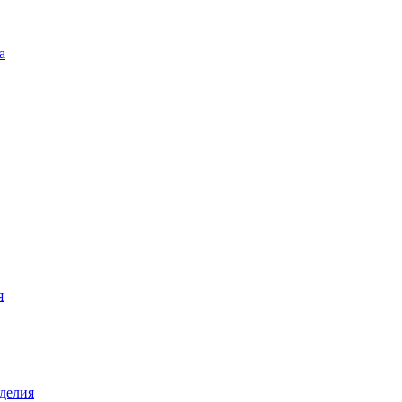
а
я
делия