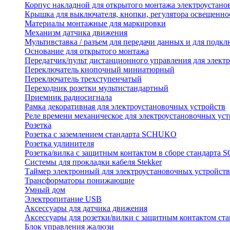
Корпус накладной для открытого монтажа электроустано
Крышка для выключателя, кнопки, регулятора освещенно
Материалы монтажные для маркировки
Механизм датчика движения
Мультивставка / разъем для передачи данных и для подкл
Основание для открытого монтажа
Передатчик/пульт дистанционного управления для элект
Переключатель кнопочный миниатюрный
Переключатель трехступенчатый
Переходник розетки мультистандартный
Приемник радиосигнала
Рамка декоративная для электроустановочных устройств
Реле времени механическое для электроустановочных уст
Розетка
Розетка с заземлением стандарта SCHUKO
Розетка удлинителя
Розетка/вилка с защитным контактом в сборе стандарт
Системы для прокладки кабеля Stekker
Таймер электронный для электроустановочных устройств
Трансформаторы понижающие
Умный дом
Электропитание USB
Аксессуары для датчика движения
Аксессуары для розетки/вилки с защитным контактом с
Блок управления жалюзи