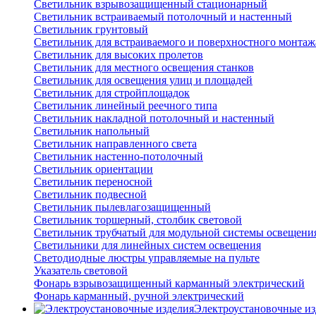
Светильник взрывозащищенный стационарный
Светильник встраиваемый потолочный и настенный
Светильник грунтовый
Светильник для встраиваемого и поверхностного монтаж
Светильник для высоких пролетов
Светильник для местного освещения станков
Светильник для освещения улиц и площадей
Светильник для стройплощадок
Светильник линейный реечного типа
Светильник накладной потолочный и настенный
Светильник напольный
Светильник направленного света
Светильник настенно-потолочный
Светильник ориентации
Светильник переносной
Светильник подвесной
Светильник пылевлагозащищенный
Светильник торшерный, столбик световой
Светильник трубчатый для модульной системы освещени
Светильники для линейных систем освещения
Светодиодные люстры управляемые на пульте
Указатель световой
Фонарь взрывозащищенный карманный электрический
Фонарь карманный, ручной электрический
Электроустановочные из