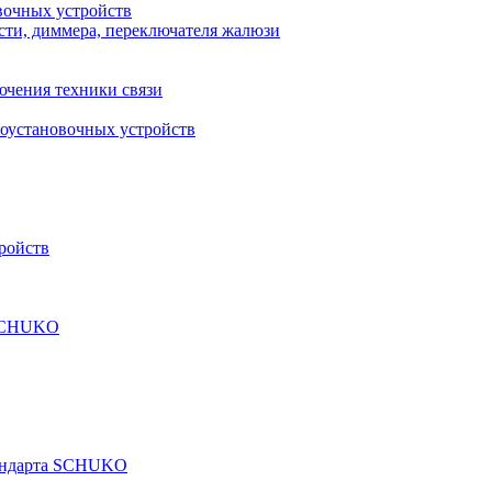
вочных устройств
сти, диммера, переключателя жалюзи
ючения техники связи
роустановочных устройств
ройств
а SCHUKO
тандарта SCHUKO