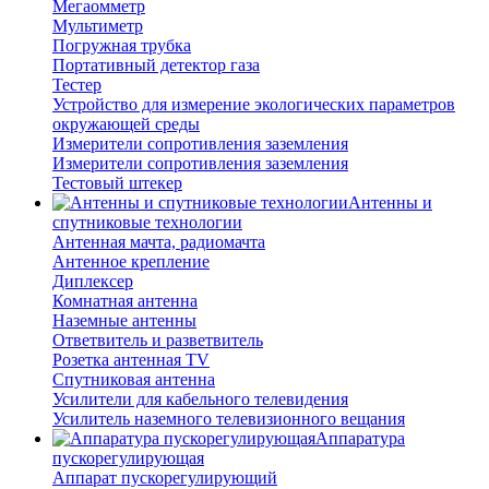
Мегаомметр
Мультиметр
Погружная трубка
Портативный детектор газа
Тестер
Устройство для измерение экологических параметров
окружающей среды
Измерители сопротивления заземления
Измерители сопротивления заземления
Тестовый штекер
Антенны и
спутниковые технологии
Антенная мачта, радиомачта
Антенное крепление
Диплексер
Комнатная антенна
Наземные антенны
Ответвитель и разветвитель
Розетка антенная TV
Спутниковая антенна
Усилители для кабельного телевидения
Усилитель наземного телевизионного вещания
Аппаратура
пускорегулирующая
Аппарат пускорегулирующий