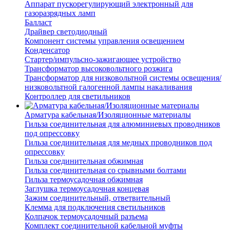
Аппарат пускорегулирующий электронный для
газоразрядных ламп
Балласт
Драйвер светодиодный
Компонент системы управления освещением
Конденсатор
Стартер/импульсно-зажигающее устройство
Трансформатор высоковольтного розжига
Трансформатор для низковольтной системы освещения/
низковольтной галогенной лампы накаливания
Контроллер для светильников
Арматура кабельная/Изоляционные материалы
Гильза соединительная для алюминиевых проводников
под опрессовку
Гильза соединительная для медных проводников под
опрессовку
Гильза соединительная обжимная
Гильза соединительная со срывными болтами
Гильза термоусадочная обжимная
Заглушка термоусадочная концевая
Зажим соединительный, ответвительный
Клемма для подключения светильников
Колпачок термоусадочный разъема
Комплект соединительной кабельной муфты