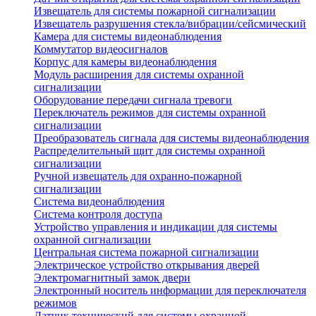
Извещатель для системы пожарной сигнализации
Извещатель разрушения стекла/вибрации/сейсмический
Камера для системы видеонаблюдения
Коммутатор видеосигналов
Корпус для камеры видеонаблюдения
Модуль расширения для системы охранной
сигнализации
Оборудование передачи сигнала тревоги
Переключатель режимов для системы охранной
сигнализации
Преобразователь сигнала для системы видеонаблюдения
Распределительный щит для системы охранной
сигнализации
Ручной извещатель для охранно-пожарной
сигнализации
Система видеонаблюдения
Система контроля доступа
Устройство управления и индикации для системы
охранной сигнализации
Центральная система пожарной сигнализации
Электрическое устройство открывания дверей
Электромагнитный замок двери
Электронный носитель информации для переключателя
режимов
Датчик технический для системы охранной