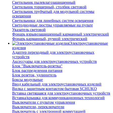
Светильник пылевлагозащищенный
Светильник торшерный, столбик световой
Светильник трубчатый для модульной системы
освещения
Светильники для линейных систем освещения
Светодиодные люстры управляемые на пульте
Указатель световой
Фонарь взрывозащищенный карманный электрический
Фонарь карманный, ручной электрический
Электроустановочные
изделия
Адаптер переходный для электроустановочных
устройств
Аксессуары для электроустановочных устройств
Блок "Выключатель-розетка"
Блок распределения питания
Блок розеток, удлинитель
Боксы модульные
Ввод кабельный для электроустановочных изделий
Вилка с защитным контактом бытовая SCHUKO
Вставка светящаяся для электроустановочных устройств
Вставка/крышка для коммуникационных технологий
Выключатели с пультом управления
Выключатели, переключатели
Выключатель с электронной коммутацией