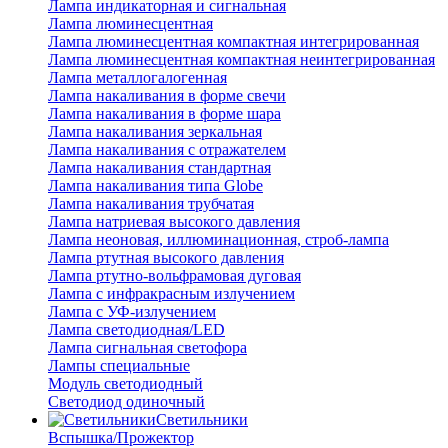
Лампа индикаторная и сигнальная
Лампа люминесцентная
Лампа люминесцентная компактная интегрированная
Лампа люминесцентная компактная неинтегрированная
Лампа металлогалогенная
Лампа накаливания в форме свечи
Лампа накаливания в форме шара
Лампа накаливания зеркальная
Лампа накаливания с отражателем
Лампа накаливания стандартная
Лампа накаливания типа Globe
Лампа накаливания трубчатая
Лампа натриевая высокого давления
Лампа неоновая, иллюминационная, строб-лампа
Лампа ртутная высокого давления
Лампа ртутно-вольфрамовая дуговая
Лампа с инфракрасным излучением
Лампа с УФ-излучением
Лампа светодиодная/LED
Лампа сигнальная светофора
Лампы специальные
Модуль светодиодный
Светодиод одиночный
Светильники
Вспышка/Прожектор