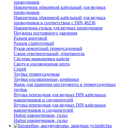
проводников
Наконечник обжимной кабельный для медных
проводников
Наконечник обжимной кабельный для медных
проводников в соответствии с DIN 46236
Наконечник-гильза для медных проводников
Пружина постоянного давления
Разъем винтовой
Разъем слаботочный
Рукав ремонтный термоусадочный
Сжим ответвительный, ответвитель
Система маркировки кабеля
Скотч и изоляционная лента
Спрей
Трубка термоусадочная
Трубки изоляционные, кембрики
Ящик для хранения инструмента и термоусадочных
трубок
Втулка переходная для медных DIN кабельных
наконечников и соединителей
Втулка переходная для медных DIN кабельных
наконечников и соединителей
Набор наконечников, гильз
Набор наконечников, гильз