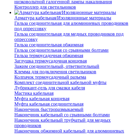
низковольтной галогенной лампы накаливания
Контроллер для светильников
Арматура кабельная/Изоляционные материалы
Гильза соединительная для алюминиевых проводников
под опрессовку
Гильза соединительная для медных проводников под
опрессовку
Гильза соединительная обжимная
Гильза соединительная со срывными болтами
Гильза термоусадочная обжимная
Заглушка термоусадочная концевая
Зажим соединительный, ответвительный
Клемма для подключения светильников
Колпачок термоусадочный разъема
Комплект соединительной кабельной муфты
Лубрикант-гель для смазки кабеля
Мастика кабельная
Муфта кабельная концевая
Муфта кабельная соединительная
Наконечник быстроразмыкаемый
Наконечник кабельный со срывными болтами
Наконечник кабельный трубчатый для медных
проводников
Наконечник обжимной кабельный для алюминиевых