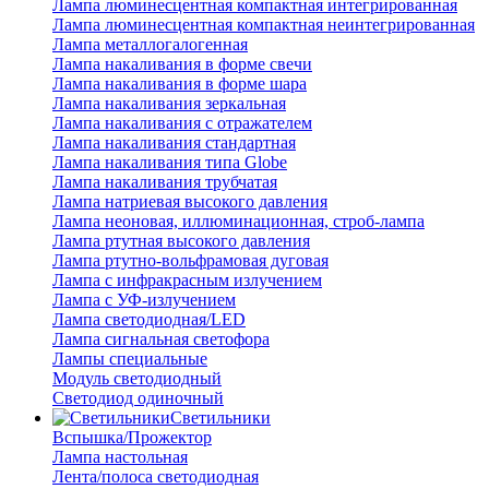
Лампа люминесцентная компактная интегрированная
Лампа люминесцентная компактная неинтегрированная
Лампа металлогалогенная
Лампа накаливания в форме свечи
Лампа накаливания в форме шара
Лампа накаливания зеркальная
Лампа накаливания с отражателем
Лампа накаливания стандартная
Лампа накаливания типа Globe
Лампа накаливания трубчатая
Лампа натриевая высокого давления
Лампа неоновая, иллюминационная, строб-лампа
Лампа ртутная высокого давления
Лампа ртутно-вольфрамовая дуговая
Лампа с инфракрасным излучением
Лампа с УФ-излучением
Лампа светодиодная/LED
Лампа сигнальная светофора
Лампы специальные
Модуль светодиодный
Светодиод одиночный
Светильники
Вспышка/Прожектор
Лампа настольная
Лента/полоса светодиодная