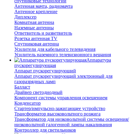
спутниковые технологии
Антенная мачта, радиомачта
Антенное крепление
Диплексер
Комнатная антенна
Наземные антенны
Ответвитель и разветвитель
Розетка антенная TV
Спутниковая антенна
Усилители для кабельного телевидения
Усилитель наземного телевизионного вещания
Аппаратура
пускорегулирующая
Аппарат пускорегулирующий
Аппарат пускорегулирующий электронный для
газоразрядных ламп
Балласт
Драйвер светодиодный
Компонент системы управления освещением
Конденсатор
Стартер/импульсно-зажигающее устройство
Трансформатор высоковольтного розжига
Трансформатор для низковольтной системы освещения/
низковольтной галогенной лампы накаливания
Контроллер для светильников