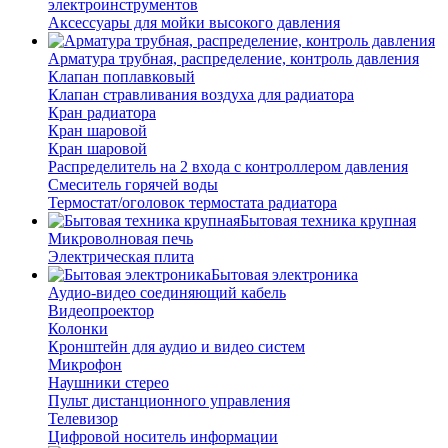
электроинструментов
Аксессуары для мойки высокого давления
Арматура трубная, распределение, контроль давления
Клапан поплавковый
Клапан стравливания воздуха для радиатора
Кран радиатора
Кран шаровой
Кран шаровой
Распределитель на 2 входа с контроллером давления
Смеситель горячей воды
Термостат/оголовок термостата радиатора
Бытовая техника крупная
Микроволновая печь
Электрическая плита
Бытовая электроника
Аудио-видео соединяющий кабель
Видеопроектор
Колонки
Кронштейн для аудио и видео систем
Микрофон
Наушники стерео
Пульт дистанционного управления
Телевизор
Цифровой носитель информации