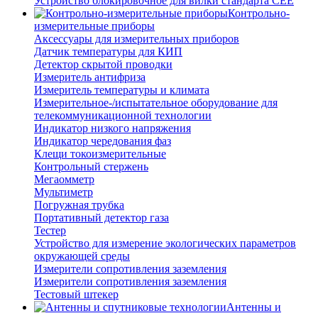
Устройство блокировочное для вилки стандарта CEE
Контрольно-
измерительные приборы
Аксессуары для измерительных приборов
Датчик температуры для КИП
Детектор скрытой проводки
Измеритель антифриза
Измеритель температуры и климата
Измерительное-/испытательное оборудование для
телекоммуникационной технологии
Индикатор низкого напряжения
Индикатор чередования фаз
Клещи токоизмерительные
Контрольный стержень
Мегаомметр
Мультиметр
Погружная трубка
Портативный детектор газа
Тестер
Устройство для измерение экологических параметров
окружающей среды
Измерители сопротивления заземления
Измерители сопротивления заземления
Тестовый штекер
Антенны и