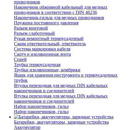
проводников
Наконечник обжимной кабельный для медных
проводников в соответствии с DIN 46236
Наконечник-гильза для медных проводников
Пружина постоянного давления
Разъем винтовой
Разъем слаботочный
Рукав ремонтный термоусадочный
Сжим ответвительный, ответвитель
Система маркировки кабеля
Скотч и изоляционная лента
Спрей
Трубка термоусадочная
Трубки изоляционные, кембрики
Ящик для хранения инструмента и термоусадочных
трубок
Втулка переходная для медных DIN кабельных
наконечников и соединителей
Втулка переходная для медных DIN кабельных
наконечников и соединителей
Набор наконечников, гильз
Набор наконечников, гильз
Батарейки, аккумуляторы, зарядные устройства
Аккумулятор