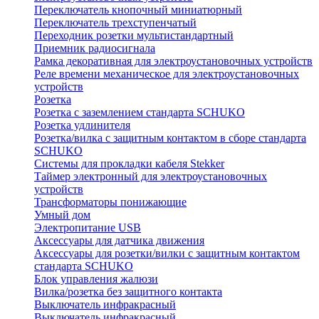
Переключатель кнопочный миниатюрный
Переключатель трехступенчатый
Переходник розетки мультистандартный
Приемник радиосигнала
Рамка декоративная для электроустановочных устройств
Реле времени механическое для электроустановочных
устройств
Розетка
Розетка с заземлением стандарта SCHUKO
Розетка удлинителя
Розетка/вилка с защитным контактом в сборе стандарта
SCHUKO
Системы для прокладки кабеля Stekker
Таймер электронный для электроустановочных
устройств
Трансформаторы понижающие
Умный дом
Электропитание USB
Аксессуары для датчика движения
Аксессуары для розетки/вилки с защитным контактом
стандарта SCHUKO
Блок управления жалюзи
Вилка/розетка без защитного контакта
Выключатель инфракрасный
Выключатель инфракрасный