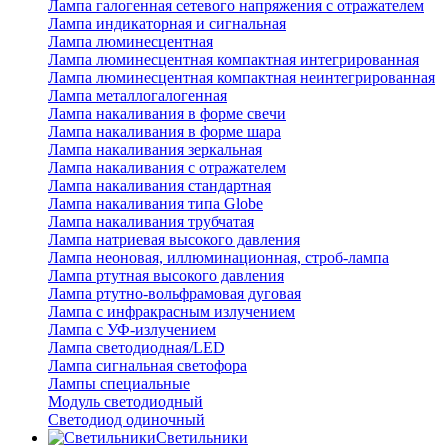
Лампа галогенная сетевого напряжения с отражателем
Лампа индикаторная и сигнальная
Лампа люминесцентная
Лампа люминесцентная компактная интегрированная
Лампа люминесцентная компактная неинтегрированная
Лампа металлогалогенная
Лампа накаливания в форме свечи
Лампа накаливания в форме шара
Лампа накаливания зеркальная
Лампа накаливания с отражателем
Лампа накаливания стандартная
Лампа накаливания типа Globe
Лампа накаливания трубчатая
Лампа натриевая высокого давления
Лампа неоновая, иллюминационная, строб-лампа
Лампа ртутная высокого давления
Лампа ртутно-вольфрамовая дуговая
Лампа с инфракрасным излучением
Лампа с УФ-излучением
Лампа светодиодная/LED
Лампа сигнальная светофора
Лампы специальные
Модуль светодиодный
Светодиод одиночный
Светильники