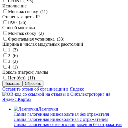
CHINT (
195
)
Исполнение
Монтаж сверху (
11
)
Степень защиты IP
IP20 (
26
)
Способ монтажа
Монтаж сбоку (
2
)
Фронтальная установка (
33
)
Ширина в числах модульных расстояний
1 (
3
)
2 (
6
)
3 (
2
)
4 (
1
)
Цоколь (патрон) лампы
Нет (без) (
11
)
Оставить отзыв об организации в Яндекс
Лампочки
Лампа галогенная низковольтная без отражателя
Лампа галогенная низковольтная с отражателем
Лампа галогенная сетевого напряжения без отражателя