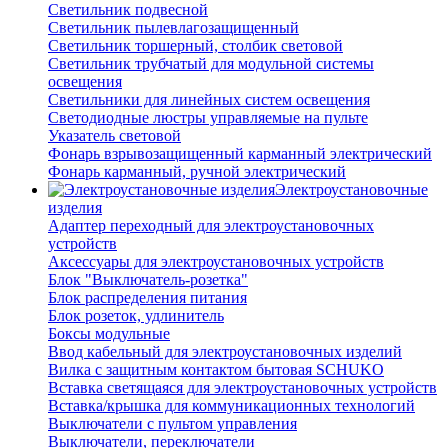
Светильник подвесной
Светильник пылевлагозащищенный
Светильник торшерный, столбик световой
Светильник трубчатый для модульной системы
освещения
Светильники для линейных систем освещения
Светодиодные люстры управляемые на пульте
Указатель световой
Фонарь взрывозащищенный карманный электрический
Фонарь карманный, ручной электрический
Электроустановочные
изделия
Адаптер переходный для электроустановочных
устройств
Аксессуары для электроустановочных устройств
Блок "Выключатель-розетка"
Блок распределения питания
Блок розеток, удлинитель
Боксы модульные
Ввод кабельный для электроустановочных изделий
Вилка с защитным контактом бытовая SCHUKO
Вставка светящаяся для электроустановочных устройств
Вставка/крышка для коммуникационных технологий
Выключатели с пультом управления
Выключатели, переключатели