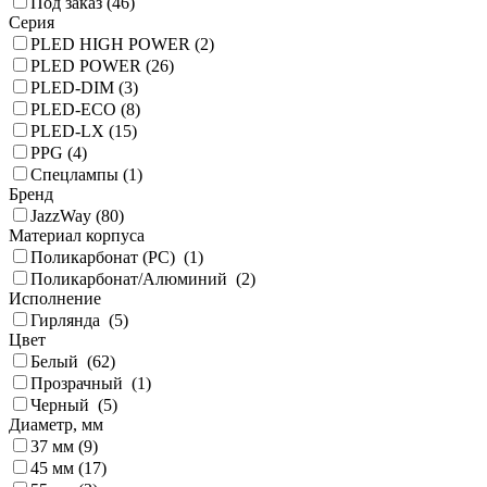
Под заказ (
46
)
Серия
PLED HIGH POWER (
2
)
PLED POWER (
26
)
PLED-DIM (
3
)
PLED-ECO (
8
)
PLED-LX (
15
)
PPG (
4
)
Спецлампы (
1
)
Бренд
JazzWay (
80
)
Материал корпуса
Поликарбонат (PC) (
1
)
Поликарбонат/Алюминий (
2
)
Исполнение
Гирлянда (
5
)
Цвет
Белый (
62
)
Прозрачный (
1
)
Черный (
5
)
Диаметр, мм
37 мм (
9
)
45 мм (
17
)