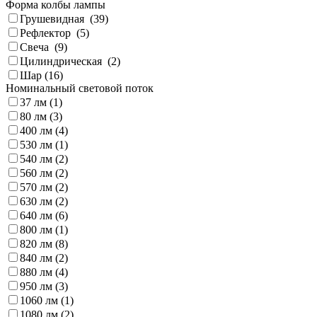
Форма колбы лампы
Грушевидная (
39
)
Рефлектор (
5
)
Свеча (
9
)
Цилиндрическая (
2
)
Шар (
16
)
Номинальный световой поток
37 лм (
1
)
80 лм (
3
)
400 лм (
4
)
530 лм (
1
)
540 лм (
2
)
560 лм (
2
)
570 лм (
2
)
630 лм (
2
)
640 лм (
6
)
800 лм (
1
)
820 лм (
8
)
840 лм (
2
)
880 лм (
4
)
950 лм (
3
)
1060 лм (
1
)
1080 лм (
2
)