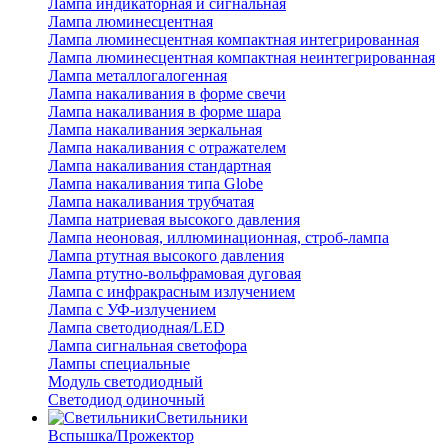
Лампа индикаторная и сигнальная
Лампа люминесцентная
Лампа люминесцентная компактная интегрированная
Лампа люминесцентная компактная неинтегрированная
Лампа металлогалогенная
Лампа накаливания в форме свечи
Лампа накаливания в форме шара
Лампа накаливания зеркальная
Лампа накаливания с отражателем
Лампа накаливания стандартная
Лампа накаливания типа Globe
Лампа накаливания трубчатая
Лампа натриевая высокого давления
Лампа неоновая, иллюминационная, строб-лампа
Лампа ртутная высокого давления
Лампа ртутно-вольфрамовая дуговая
Лампа с инфракрасным излучением
Лампа с УФ-излучением
Лампа светодиодная/LED
Лампа сигнальная светофора
Лампы специальные
Модуль светодиодный
Светодиод одиночный
Светильники
Вспышка/Прожектор