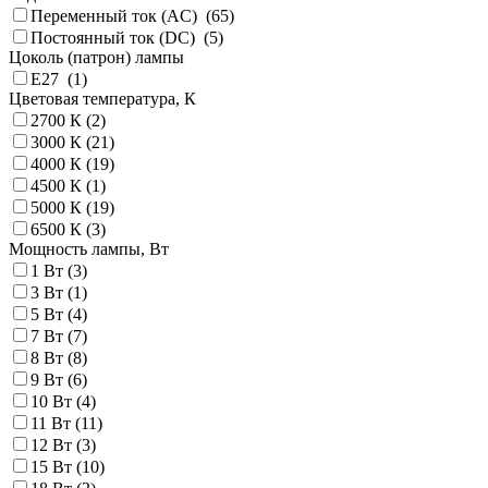
Переменный ток (AC) (
65
)
Постоянный ток (DC) (
5
)
Цоколь (патрон) лампы
E27 (
1
)
Цветовая температура, К
2700 К (
2
)
3000 К (
21
)
4000 К (
19
)
4500 К (
1
)
5000 К (
19
)
6500 К (
3
)
Мощность лампы, Вт
1 Вт (
3
)
3 Вт (
1
)
5 Вт (
4
)
7 Вт (
7
)
8 Вт (
8
)
9 Вт (
6
)
10 Вт (
4
)
11 Вт (
11
)
12 Вт (
3
)
15 Вт (
10
)