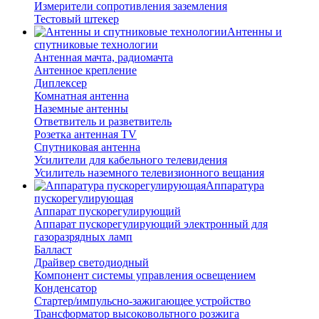
Измерители сопротивления заземления
Тестовый штекер
Антенны и
спутниковые технологии
Антенная мачта, радиомачта
Антенное крепление
Диплексер
Комнатная антенна
Наземные антенны
Ответвитель и разветвитель
Розетка антенная TV
Спутниковая антенна
Усилители для кабельного телевидения
Усилитель наземного телевизионного вещания
Аппаратура
пускорегулирующая
Аппарат пускорегулирующий
Аппарат пускорегулирующий электронный для
газоразрядных ламп
Балласт
Драйвер светодиодный
Компонент системы управления освещением
Конденсатор
Стартер/импульсно-зажигающее устройство
Трансформатор высоковольтного розжига