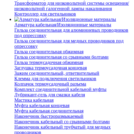
Трансформатор для низковольтной системы освещения/
низковольтной галогенной лампы накаливания
Контроллер для светильников
Арматура кабельная/Изоляционные материалы
Гильза соединительная для алюминиевых проводников
под опрессовку
Гильза соединительная для медных проводников под
опрессовку
Гильза соединительная обжимная
Гильза соединительная со срывными болтами
Гильза термоусадочная обжимная
Заглушка термоусадочная концевая
Зажим соединительный, ответвительный
Клемма для подключения светильников
Колпачок термоусадочный разъема
Комплект соединительной кабельной муфты
Лубрикант-гель для смазки кабеля
Мастика кабельная
Муфта кабельная концевая
Муфта кабельная соединительная
Наконечник быстроразмыкаемый
Наконечник кабельный со срывными болтами
Наконечник кабельный трубчатый для медных
проводников