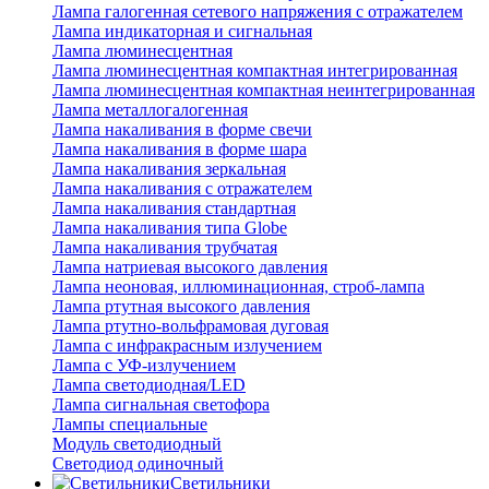
Лампа галогенная сетевого напряжения с отражателем
Лампа индикаторная и сигнальная
Лампа люминесцентная
Лампа люминесцентная компактная интегрированная
Лампа люминесцентная компактная неинтегрированная
Лампа металлогалогенная
Лампа накаливания в форме свечи
Лампа накаливания в форме шара
Лампа накаливания зеркальная
Лампа накаливания с отражателем
Лампа накаливания стандартная
Лампа накаливания типа Globe
Лампа накаливания трубчатая
Лампа натриевая высокого давления
Лампа неоновая, иллюминационная, строб-лампа
Лампа ртутная высокого давления
Лампа ртутно-вольфрамовая дуговая
Лампа с инфракрасным излучением
Лампа с УФ-излучением
Лампа светодиодная/LED
Лампа сигнальная светофора
Лампы специальные
Модуль светодиодный
Светодиод одиночный
Светильники