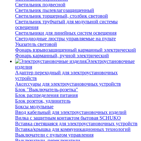
Светильник подвесной
Светильник пылевлагозащищенный
Светильник торшерный, столбик световой
Светильник трубчатый для модульной системы
освещения
Светильники для линейных систем освещения
Светодиодные люстры управляемые на пульте
Указатель световой
Фонарь взрывозащищенный карманный электрический
Фонарь карманный, ручной электрический
Электроустановочные
изделия
Адаптер переходный для электроустановочных
устройств
Аксессуары для электроустановочных устройств
Блок "Выключатель-розетка"
Блок распределения питания
Блок розеток, удлинитель
Боксы модульные
Ввод кабельный для электроустановочных изделий
Вилка с защитным контактом бытовая SCHUKO
Вставка светящаяся для электроустановочных устройств
Вставка/крышка для коммуникационных технологий
Выключатели с пультом управления
Выключатели, переключатели