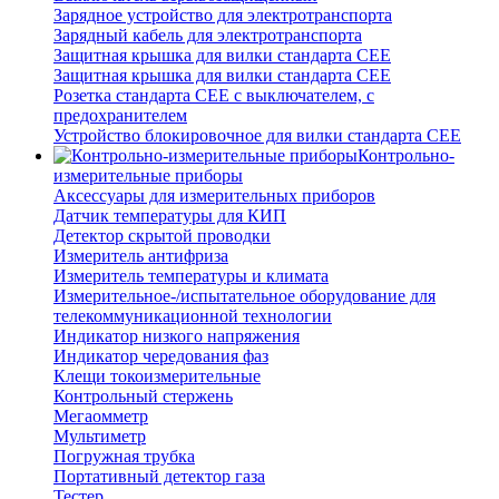
Зарядное устройство для электротранспорта
Зарядный кабель для электротранспорта
Защитная крышка для вилки стандарта CEE
Защитная крышка для вилки стандарта CEE
Розетка стандарта СЕЕ с выключателем, с
предохранителем
Устройство блокировочное для вилки стандарта CEE
Контрольно-
измерительные приборы
Аксессуары для измерительных приборов
Датчик температуры для КИП
Детектор скрытой проводки
Измеритель антифриза
Измеритель температуры и климата
Измерительное-/испытательное оборудование для
телекоммуникационной технологии
Индикатор низкого напряжения
Индикатор чередования фаз
Клещи токоизмерительные
Контрольный стержень
Мегаомметр
Мультиметр
Погружная трубка
Портативный детектор газа
Тестер