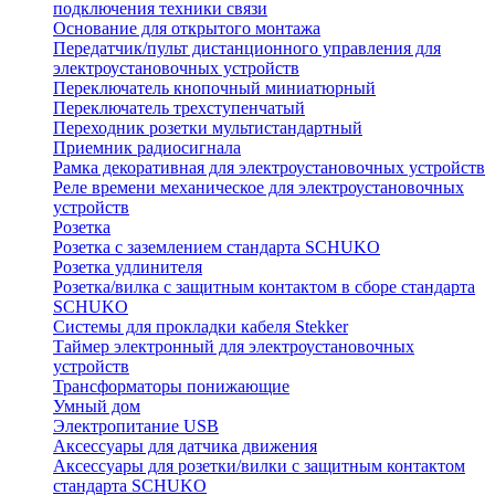
подключения техники связи
Основание для открытого монтажа
Передатчик/пульт дистанционного управления для
электроустановочных устройств
Переключатель кнопочный миниатюрный
Переключатель трехступенчатый
Переходник розетки мультистандартный
Приемник радиосигнала
Рамка декоративная для электроустановочных устройств
Реле времени механическое для электроустановочных
устройств
Розетка
Розетка с заземлением стандарта SCHUKO
Розетка удлинителя
Розетка/вилка с защитным контактом в сборе стандарта
SCHUKO
Системы для прокладки кабеля Stekker
Таймер электронный для электроустановочных
устройств
Трансформаторы понижающие
Умный дом
Электропитание USB
Аксессуары для датчика движения
Аксессуары для розетки/вилки с защитным контактом
стандарта SCHUKO