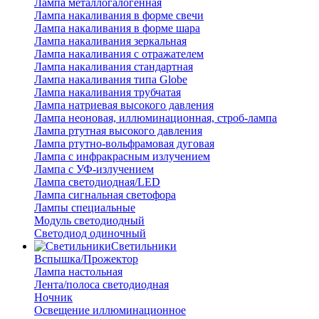
Лампа металлогалогенная
Лампа накаливания в форме свечи
Лампа накаливания в форме шара
Лампа накаливания зеркальная
Лампа накаливания с отражателем
Лампа накаливания стандартная
Лампа накаливания типа Globe
Лампа накаливания трубчатая
Лампа натриевая высокого давления
Лампа неоновая, иллюминационная, строб-лампа
Лампа ртутная высокого давления
Лампа ртутно-вольфрамовая дуговая
Лампа с инфракрасным излучением
Лампа с УФ-излучением
Лампа светодиодная/LED
Лампа сигнальная светофора
Лампы специальные
Модуль светодиодный
Светодиод одиночный
Светильники
Вспышка/Прожектор
Лампа настольная
Лента/полоса светодиодная
Ночник
Освещение иллюминационное