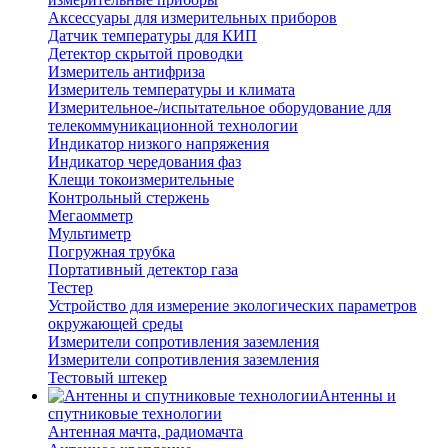
Аксессуары для измерительных приборов
Датчик температуры для КИП
Детектор скрытой проводки
Измеритель антифриза
Измеритель температуры и климата
Измерительное-/испытательное оборудование для
телекоммуникационной технологии
Индикатор низкого напряжения
Индикатор чередования фаз
Клещи токоизмерительные
Контрольный стержень
Мегаомметр
Мультиметр
Погружная трубка
Портативный детектор газа
Тестер
Устройство для измерение экологических параметров
окружающей среды
Измерители сопротивления заземления
Измерители сопротивления заземления
Тестовый штекер
Антенны и
спутниковые технологии
Антенная мачта, радиомачта