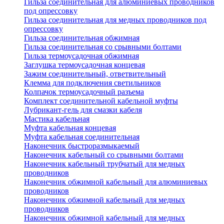
Гильза соединительная для алюминиевых проводников
под опрессовку
Гильза соединительная для медных проводников под
опрессовку
Гильза соединительная обжимная
Гильза соединительная со срывными болтами
Гильза термоусадочная обжимная
Заглушка термоусадочная концевая
Зажим соединительный, ответвительный
Клемма для подключения светильников
Колпачок термоусадочный разъема
Комплект соединительной кабельной муфты
Лубрикант-гель для смазки кабеля
Мастика кабельная
Муфта кабельная концевая
Муфта кабельная соединительная
Наконечник быстроразмыкаемый
Наконечник кабельный со срывными болтами
Наконечник кабельный трубчатый для медных
проводников
Наконечник обжимной кабельный для алюминиевых
проводников
Наконечник обжимной кабельный для медных
проводников
Наконечник обжимной кабельный для медных