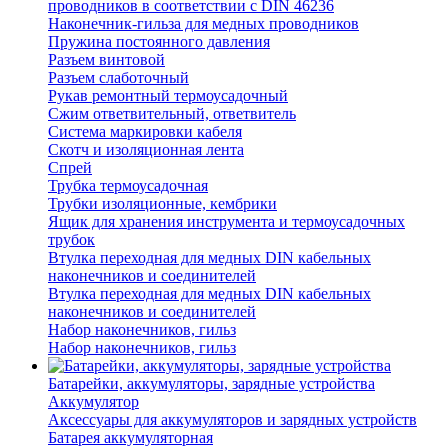
проводников в соответствии с DIN 46236
Наконечник-гильза для медных проводников
Пружина постоянного давления
Разъем винтовой
Разъем слаботочный
Рукав ремонтный термоусадочный
Сжим ответвительный, ответвитель
Система маркировки кабеля
Скотч и изоляционная лента
Спрей
Трубка термоусадочная
Трубки изоляционные, кембрики
Ящик для хранения инструмента и термоусадочных
трубок
Втулка переходная для медных DIN кабельных
наконечников и соединителей
Втулка переходная для медных DIN кабельных
наконечников и соединителей
Набор наконечников, гильз
Набор наконечников, гильз
Батарейки, аккумуляторы, зарядные устройства
Аккумулятор
Аксессуары для аккумуляторов и зарядных устройств
Батарея аккумуляторная