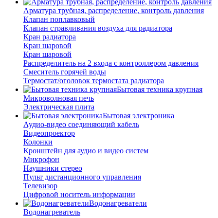
Арматура трубная, распределение, контроль давления
Клапан поплавковый
Клапан стравливания воздуха для радиатора
Кран радиатора
Кран шаровой
Кран шаровой
Распределитель на 2 входа с контроллером давления
Смеситель горячей воды
Термостат/оголовок термостата радиатора
Бытовая техника крупная
Микроволновая печь
Электрическая плита
Бытовая электроника
Аудио-видео соединяющий кабель
Видеопроектор
Колонки
Кронштейн для аудио и видео систем
Микрофон
Наушники стерео
Пульт дистанционного управления
Телевизор
Цифровой носитель информации
Водонагреватели
Водонагреватель