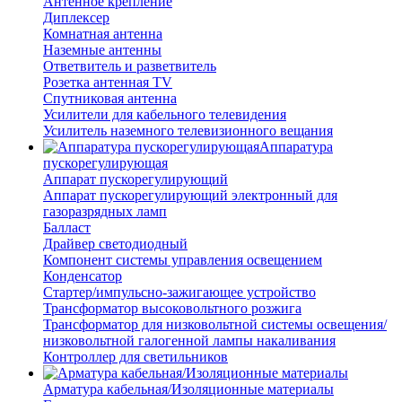
Антенное крепление
Диплексер
Комнатная антенна
Наземные антенны
Ответвитель и разветвитель
Розетка антенная TV
Спутниковая антенна
Усилители для кабельного телевидения
Усилитель наземного телевизионного вещания
Аппаратура
пускорегулирующая
Аппарат пускорегулирующий
Аппарат пускорегулирующий электронный для
газоразрядных ламп
Балласт
Драйвер светодиодный
Компонент системы управления освещением
Конденсатор
Стартер/импульсно-зажигающее устройство
Трансформатор высоковольтного розжига
Трансформатор для низковольтной системы освещения/
низковольтной галогенной лампы накаливания
Контроллер для светильников
Арматура кабельная/Изоляционные материалы