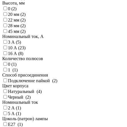
Высота, мм
0 (
2
)
20 мм (
2
)
22 мм (
2
)
28 мм (
2
)
45 мм (
2
)
Номинальный ток, А
3 А (
5
)
10 А (
23
)
16 А (
8
)
Количество полюсов
0 (
1
)
1 (
1
)
Способ присоединения
Подключение пайкой (
2
)
Цвет корпуса
Натуральный (
4
)
Черный (
2
)
Номинальный ток
2 А (
1
)
5 А (
1
)
Цоколь (патрон) лампы
E27 (
1
)