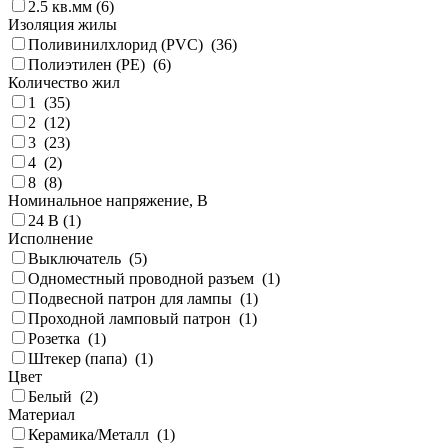
2.5 кв.мм (
6
)
Изоляция жилы
Поливинилхлорид (PVC) (
36
)
Полиэтилен (PE) (
6
)
Количество жил
1 (
35
)
2 (
12
)
3 (
23
)
4 (
2
)
8 (
8
)
Номинальное напряжение, В
24 В (
1
)
Исполнение
Выключатель (
5
)
Одноместный проводной разъем (
1
)
Подвесной патрон для лампы (
1
)
Проходной ламповый патрон (
1
)
Розетка (
1
)
Штекер (папа) (
1
)
Цвет
Белый (
2
)
Материал
Керамика/Металл (
1
)