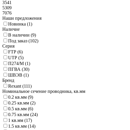
3541
5309
7076
Наши предложения
Новинка (
1
)
Наличие
В наличии (
9
)
Под заказ (
102
)
Серия
FTP (
6
)
UTP (
5
)
П274/М (
1
)
ПГВА (
30
)
ШВЭВ (
1
)
Бренд
Rexant (
111
)
Номинальное сечение проводника, кв.мм
0.2 кв.мм (
9
)
0.25 кв.мм (
2
)
0.5 кв.мм (
6
)
0.75 кв.мм (
24
)
1 кв.мм (
17
)
1.5 кв.мм (
14
)