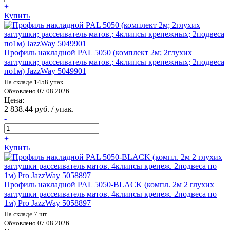
+
Купить
Профиль накладной PAL 5050 (комплект 2м; 2глухих
заглушки; рассеиватель матов.; 4клипсы крепежных; 2подвеса
по1м) JazzWay 5049901
На складе 1458 упак.
Обновлено 07.08.2026
Цена:
2 838.44 руб. / упак.
-
+
Купить
Профиль накладной PAL 5050-BLACK (компл. 2м 2 глухих
заглушки рассеиватель матов. 4клипсы крепеж. 2подвеса по
1м) Pro JazzWay 5058897
На складе 7 шт.
Обновлено 07.08.2026