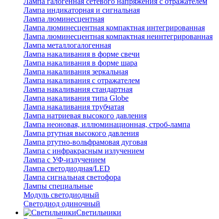
Лампа галогенная сетевого напряжения с отражателем
Лампа индикаторная и сигнальная
Лампа люминесцентная
Лампа люминесцентная компактная интегрированная
Лампа люминесцентная компактная неинтегрированная
Лампа металлогалогенная
Лампа накаливания в форме свечи
Лампа накаливания в форме шара
Лампа накаливания зеркальная
Лампа накаливания с отражателем
Лампа накаливания стандартная
Лампа накаливания типа Globe
Лампа накаливания трубчатая
Лампа натриевая высокого давления
Лампа неоновая, иллюминационная, строб-лампа
Лампа ртутная высокого давления
Лампа ртутно-вольфрамовая дуговая
Лампа с инфракрасным излучением
Лампа с УФ-излучением
Лампа светодиодная/LED
Лампа сигнальная светофора
Лампы специальные
Модуль светодиодный
Светодиод одиночный
Светильники