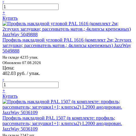
-
+
Купить
Профиль накладной угловой PAL 1616 (комплект 2м; 2глухих
заглушки; рассеиватель матов.; 4клипсы крепежных) JazzWay
5049888
На складе 4235 упак.
Обновлено 07.08.2026
Цена:
402.03 руб. / упак.
-
+
Купить
Профиль накладной PAL 1507 (в комплекте: профиль;
рассеиватель; заглушки1+1; клипсы2) L2000 анодирован.
JazzWay 5036109
На складе 2242 шт.