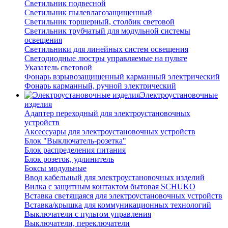
Светильник подвесной
Светильник пылевлагозащищенный
Светильник торшерный, столбик световой
Светильник трубчатый для модульной системы
освещения
Светильники для линейных систем освещения
Светодиодные люстры управляемые на пульте
Указатель световой
Фонарь взрывозащищенный карманный электрический
Фонарь карманный, ручной электрический
Электроустановочные
изделия
Адаптер переходный для электроустановочных
устройств
Аксессуары для электроустановочных устройств
Блок "Выключатель-розетка"
Блок распределения питания
Блок розеток, удлинитель
Боксы модульные
Ввод кабельный для электроустановочных изделий
Вилка с защитным контактом бытовая SCHUKO
Вставка светящаяся для электроустановочных устройств
Вставка/крышка для коммуникационных технологий
Выключатели с пультом управления
Выключатели, переключатели