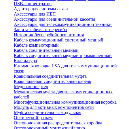
USB-концентратор
Адаптер для системы связи
Аксессуары для ИБП
Аксессуары для соединительной кассеты
Аксессуары для телекоммуникационной техники
Защита кабеля от перегиба
Источник бесперебойного питания
Кабель коммутационный системный медный
Кабель компьютерный
Кабель соединительный медный
Кабель соединительный медный промышленный
Клавиатура
Клеммная колодка LSA для телекоммуникационной
связи
Коаксиальная соединительная муфта
Коаксиальный соединительный кабель
Медиа-конвертер
Механическая муфта для телекоммуникационных
кабелей
Многофункциональная коммуникационная коробка
Модуль для активных компонентов сети
Муфта соединительная модульная
Оптический разъем
Оптоволоконная распределительная коробка
Оптоволоконный монтажный шнур