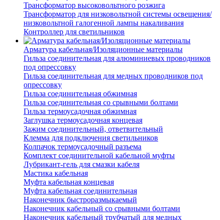
Трансформатор высоковольтного розжига
Трансформатор для низковольтной системы освещения/
низковольтной галогенной лампы накаливания
Контроллер для светильников
Арматура кабельная/Изоляционные материалы
Гильза соединительная для алюминиевых проводников
под опрессовку
Гильза соединительная для медных проводников под
опрессовку
Гильза соединительная обжимная
Гильза соединительная со срывными болтами
Гильза термоусадочная обжимная
Заглушка термоусадочная концевая
Зажим соединительный, ответвительный
Клемма для подключения светильников
Колпачок термоусадочный разъема
Комплект соединительной кабельной муфты
Лубрикант-гель для смазки кабеля
Мастика кабельная
Муфта кабельная концевая
Муфта кабельная соединительная
Наконечник быстроразмыкаемый
Наконечник кабельный со срывными болтами
Наконечник кабельный трубчатый для медных