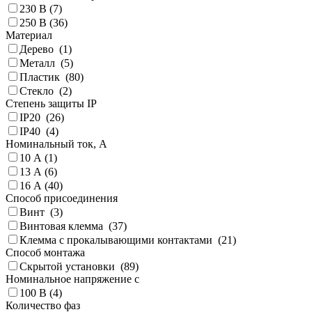
230 В (
7
)
250 В (
36
)
Материал
Дерево (
1
)
Металл (
5
)
Пластик (
80
)
Стекло (
2
)
Степень защиты IP
IP20 (
26
)
IP40 (
4
)
Номинальный ток, А
10 А (
1
)
13 А (
6
)
16 А (
40
)
Способ присоединения
Винт (
3
)
Винтовая клемма (
37
)
Клемма с прокалывающими контактами (
21
)
Способ монтажа
Скрытой установки (
89
)
Номинальное напряжение с
100 В (
4
)
Количество фаз