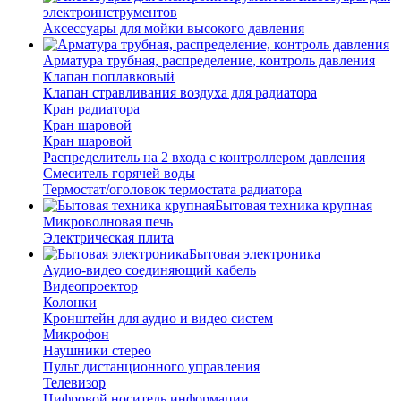
электроинструментов
Аксессуары для мойки высокого давления
Арматура трубная, распределение, контроль давления
Клапан поплавковый
Клапан стравливания воздуха для радиатора
Кран радиатора
Кран шаровой
Кран шаровой
Распределитель на 2 входа с контроллером давления
Смеситель горячей воды
Термостат/оголовок термостата радиатора
Бытовая техника крупная
Микроволновая печь
Электрическая плита
Бытовая электроника
Аудио-видео соединяющий кабель
Видеопроектор
Колонки
Кронштейн для аудио и видео систем
Микрофон
Наушники стерео
Пульт дистанционного управления
Телевизор
Цифровой носитель информации