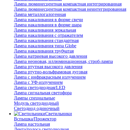
Лампа люминесцентная компактная интегрированная
Лампа люминесцентная компактная неинтегрированная
Лампа металлогалогенная
Лампа накаливания в форме свечи
Лампа накаливания в форме шара
Лампа накаливания зеркальная
Лампа накаливания с отражателем
Лампа накаливания стандартная
Лампа накаливания типа Globe
Лампа накаливания трубчатая
Лампа натриевая высокого давления
Лампа неоновая, иллюминационная, строб-лампа
Лампа ртутная высокого давления
Лампа ртутно-вольфрамовая дуговая
Лампа с инфракрасным излучением
Лампа с УФ-излучением
Лампа светодиодная/LED
Лампа сигнальная светофора
Лампы специальные
Модуль светодиодный
Светодиод одиночный
Светильники
Вспышка/Прожектор
Лампа настольная
Лента/полоса светодиодная