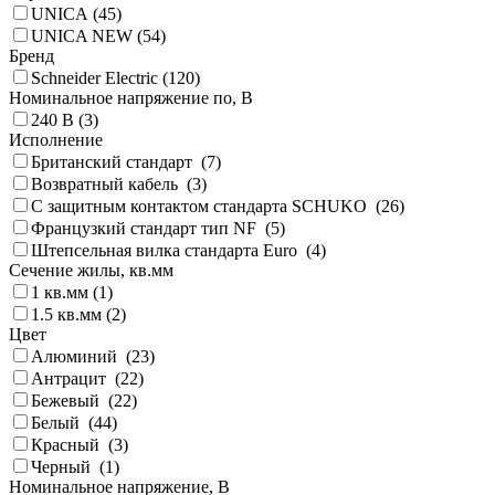
UNICA (
45
)
UNICA NEW (
54
)
Бренд
Schneider Electric (
120
)
Номинальное напряжение по, В
240 В (
3
)
Исполнение
Британский стандарт (
7
)
Возвратный кабель (
3
)
С защитным контактом стандарта SCHUKO (
26
)
Французкий стандарт тип NF (
5
)
Штепсельная вилка стандарта Euro (
4
)
Сечение жилы, кв.мм
1 кв.мм (
1
)
1.5 кв.мм (
2
)
Цвет
Алюминий (
23
)
Антрацит (
22
)
Бежевый (
22
)
Белый (
44
)
Красный (
3
)
Черный (
1
)
Номинальное напряжение, В