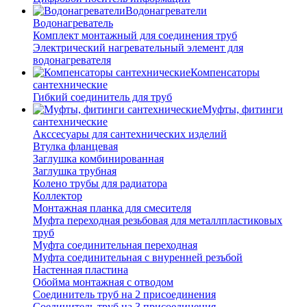
Водонагреватели
Водонагреватель
Комплект монтажный для соединения труб
Электрический нагревательный элемент для
водонагревателя
Компенсаторы
сантехнические
Гибкий соединитель для труб
Муфты, фитинги
сантехнические
Акссесуары для сантехнических изделий
Втулка фланцевая
Заглушка комбинированная
Заглушка трубная
Колено трубы для радиатора
Коллектор
Монтажная планка для смесителя
Муфта переходная резьбовая для металлпластиковых
труб
Муфта соединительная переходная
Муфта соединительная с внуренней резъбой
Настенная пластина
Обойма монтажная с отводом
Соединитель труб на 2 присоединения
Соединитель труб на 3 присоединения