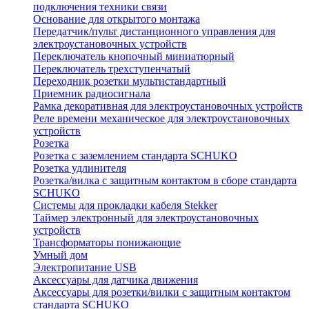
подключения техники связи
Основание для открытого монтажа
Передатчик/пульт дистанционного управления для
электроустановочных устройств
Переключатель кнопочный миниатюрный
Переключатель трехступенчатый
Переходник розетки мультистандартный
Приемник радиосигнала
Рамка декоративная для электроустановочных устройств
Реле времени механическое для электроустановочных
устройств
Розетка
Розетка с заземлением стандарта SCHUKO
Розетка удлинителя
Розетка/вилка с защитным контактом в сборе стандарта
SCHUKO
Системы для прокладки кабеля Stekker
Таймер электронный для электроустановочных
устройств
Трансформаторы понижающие
Умный дом
Электропитание USB
Аксессуары для датчика движения
Аксессуары для розетки/вилки с защитным контактом
стандарта SCHUKO