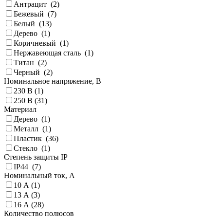
Антрацит (
2
)
Бежевый (
7
)
Белый (
13
)
Дерево (
1
)
Коричневый (
1
)
Нержавеющая сталь (
1
)
Титан (
2
)
Черный (
2
)
Номинальное напряжение, В
230 В (
1
)
250 В (
31
)
Материал
Дерево (
1
)
Металл (
1
)
Пластик (
36
)
Стекло (
1
)
Степень защиты IP
IP44 (
7
)
Номинальный ток, А
10 А (
1
)
13 А (
3
)
16 А (
28
)
Количество полюсов