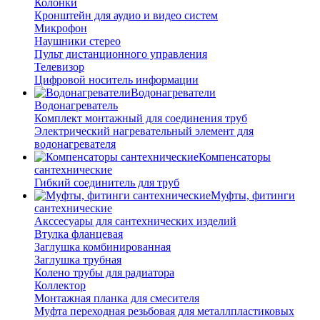
Колонки
Кронштейн для аудио и видео систем
Микрофон
Наушники стерео
Пульт дистанционного управления
Телевизор
Цифровой носитель информации
Водонагреватели
Водонагреватель
Комплект монтажный для соединения труб
Электрический нагревательный элемент для
водонагревателя
Компенсаторы
сантехнические
Гибкий соединитель для труб
Муфты, фитинги
сантехнические
Акссесуары для сантехнических изделий
Втулка фланцевая
Заглушка комбинированная
Заглушка трубная
Колено трубы для радиатора
Коллектор
Монтажная планка для смесителя
Муфта переходная резьбовая для металлпластиковых