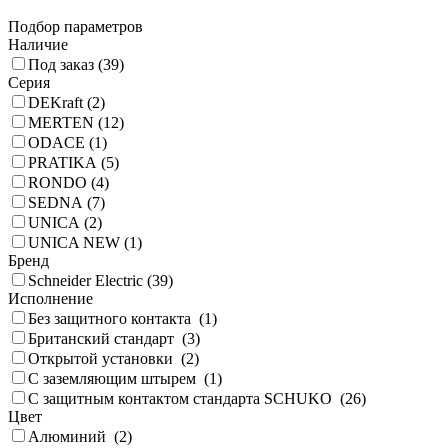
Подбор параметров
Наличие
Под заказ (
39
)
Серия
DEKraft (
2
)
MERTEN (
12
)
ODACE (
1
)
PRATIKA (
5
)
RONDO (
4
)
SEDNA (
7
)
UNICA (
2
)
UNICA NEW (
1
)
Бренд
Schneider Electric (
39
)
Исполнение
Без защитного контакта (
1
)
Британский стандарт (
3
)
Открытой установки (
2
)
С заземляющим штырем (
1
)
С защитным контактом стандарта SCHUKO (
26
)
Цвет
Алюминий (
2
)