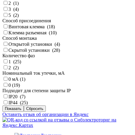
2 (
1
)
3 (
4
)
5 (
2
)
Способ присоединения
Винтовая клемма (
18
)
Клемма разъемная (
10
)
Способ монтажа
Открытой установки (
4
)
Скрытой установки (
28
)
Количество фаз
1 (
25
)
2 (
2
)
Номинальный ток утечки, мА
0 мА (
1
)
0 (
19
)
Подходит для степени защиты IP
IP20 (
7
)
IP44 (
25
)
Оставить отзыв об организации в Яндекс