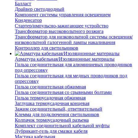
Балласт
Драйвер светодиодный
Компонент системы управления освещением
Конденсатор
Стартер/импульсно-зажигающее устройство
Трансформатор высоковольтного розжига
Трансформатор для низковольтной системы освещения/
низковольтной галогенной лампы накаливания
Контроллер для светильников
Арматура кабельная/Изоляционные материалы
Гильза соединительная для алюминиевых проводников
под опрессовку
Гильза соединительная для медных проводников под
опрессовку
Гильза соединительная обжимная
Гильза соединительная со срывными болтами
Гильза термоусадочная обжимная
Заглушка термоусадочная концевая
Зажим соединительный, ответвительный
Клемма для подключения светильников
Колпачок термоусадочный разъема
Комплект соединительной кабельной муфты
Лубрикант-гель для смазки кабеля
Мастика кабельная