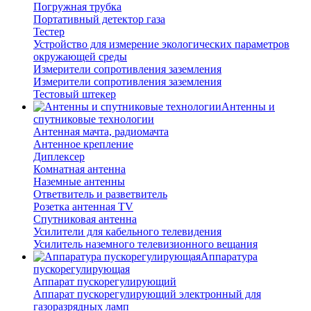
Погружная трубка
Портативный детектор газа
Тестер
Устройство для измерение экологических параметров
окружающей среды
Измерители сопротивления заземления
Измерители сопротивления заземления
Тестовый штекер
Антенны и
спутниковые технологии
Антенная мачта, радиомачта
Антенное крепление
Диплексер
Комнатная антенна
Наземные антенны
Ответвитель и разветвитель
Розетка антенная TV
Спутниковая антенна
Усилители для кабельного телевидения
Усилитель наземного телевизионного вещания
Аппаратура
пускорегулирующая
Аппарат пускорегулирующий
Аппарат пускорегулирующий электронный для
газоразрядных ламп