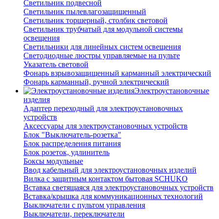
Светильник подвесной
Светильник пылевлагозащищенный
Светильник торшерный, столбик световой
Светильник трубчатый для модульной системы
освещения
Светильники для линейных систем освещения
Светодиодные люстры управляемые на пульте
Указатель световой
Фонарь взрывозащищенный карманный электрический
Фонарь карманный, ручной электрический
Электроустановочные
изделия
Адаптер переходный для электроустановочных
устройств
Аксессуары для электроустановочных устройств
Блок "Выключатель-розетка"
Блок распределения питания
Блок розеток, удлинитель
Боксы модульные
Ввод кабельный для электроустановочных изделий
Вилка с защитным контактом бытовая SCHUKO
Вставка светящаяся для электроустановочных устройств
Вставка/крышка для коммуникационных технологий
Выключатели с пультом управления
Выключатели, переключатели