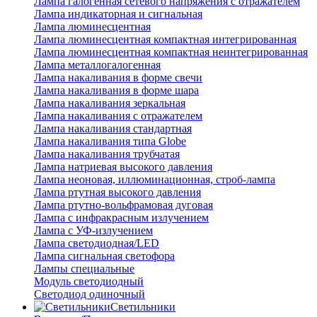
Лампа галогенная сетевого напряжения с отражателем
Лампа индикаторная и сигнальная
Лампа люминесцентная
Лампа люминесцентная компактная интегрированная
Лампа люминесцентная компактная неинтегрированная
Лампа металлогалогенная
Лампа накаливания в форме свечи
Лампа накаливания в форме шара
Лампа накаливания зеркальная
Лампа накаливания с отражателем
Лампа накаливания стандартная
Лампа накаливания типа Globe
Лампа накаливания трубчатая
Лампа натриевая высокого давления
Лампа неоновая, иллюминационная, строб-лампа
Лампа ртутная высокого давления
Лампа ртутно-вольфрамовая дуговая
Лампа с инфракрасным излучением
Лампа с УФ-излучением
Лампа светодиодная/LED
Лампа сигнальная светофора
Лампы специальные
Модуль светодиодный
Светодиод одиночный
Светильники