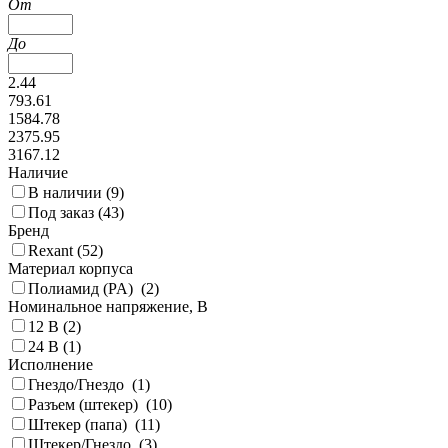
От
До
2.44
793.61
1584.78
2375.95
3167.12
Наличие
В наличии (
9
)
Под заказ (
43
)
Бренд
Rexant (
52
)
Материал корпуса
Полиамид (PA) (
2
)
Номинальное напряжение, В
12 В (
2
)
24 В (
1
)
Исполнение
Гнездо/Гнездо (
1
)
Разъем (штекер) (
10
)
Штекер (папа) (
11
)
Штекер/Гнездо (
3
)