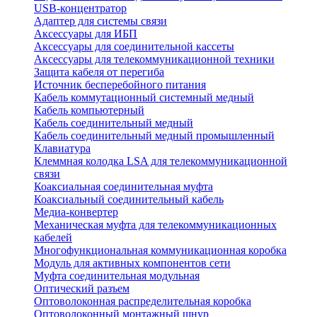
USB-концентратор
Адаптер для системы связи
Аксессуары для ИБП
Аксессуары для соединительной кассеты
Аксессуары для телекоммуникационной техники
Защита кабеля от перегиба
Источник бесперебойного питания
Кабель коммутационный системный медный
Кабель компьютерный
Кабель соединительный медный
Кабель соединительный медный промышленный
Клавиатура
Клеммная колодка LSA для телекоммуникационной
связи
Коаксиальная соединительная муфта
Коаксиальный соединительный кабель
Медиа-конвертер
Механическая муфта для телекоммуникационных
кабелей
Многофункциональная коммуникационная коробка
Модуль для активных компонентов сети
Муфта соединительная модульная
Оптический разъем
Оптоволоконная распределительная коробка
Оптоволоконный монтажный шнур