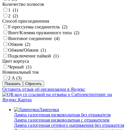
Количество полюсов
1 (
1
)
2 (
2
)
Способ присоединения
F-прессуемы соединитель (
2
)
Винт/Клемма пружинного типа (
2
)
Винтовое соединение (
4
)
Обжим (
2
)
Обжим/Обжим (
1
)
Подключение пайкой (
1
)
Цвет корпуса
Черный (
1
)
Номинальный ток
2 А (
3
)
Оставить отзыв об организации в Яндекс
Лампочки
Лампа галогенная низковольтная без отражателя
Лампа галогенная низковольтная с отражателем
Лампа галогенная сетевого напряжения без отражателя