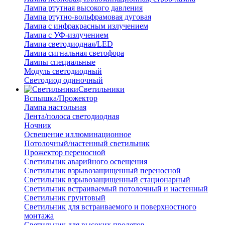
Лампа ртутная высокого давления
Лампа ртутно-вольфрамовая дуговая
Лампа с инфракрасным излучением
Лампа с УФ-излучением
Лампа светодиодная/LED
Лампа сигнальная светофора
Лампы специальные
Модуль светодиодный
Светодиод одиночный
Светильники
Вспышка/Прожектор
Лампа настольная
Лента/полоса светодиодная
Ночник
Освещение иллюминационное
Потолочный/настенный светильник
Прожектор переносной
Светильник аварийного освещения
Светильник взрывозащищенный переносной
Светильник взрывозащищенный стационарный
Светильник встраиваемый потолочный и настенный
Светильник грунтовый
Светильник для встраиваемого и поверхностного
монтажа
Светильник для высоких пролетов