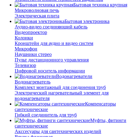
Бытовая техника крупная
Микроволновая печь
Электрическая плита
Бытовая электроника
Аудио-видео соединяющий кабель
Видеопроектор
Колонки
Кронштейн для аудио и видео систем
Микрофон
Наушники стерео
Пульт дистанционного управления
Телевизор
Цифровой носитель информации
Водонагреватели
Водонагреватель
Комплект монтажный для соединения труб
Электрический нагревательный элемент для
водонагревателя
Компенсаторы
сантехнические
Гибкий соединитель для труб
Муфты, фитинги
сантехнические
Акссесуары для сантехнических изделий
Втулка фланцевая