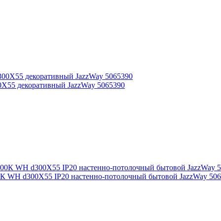
0X55 декоративный JazzWay 5065390
К WH d300X55 IP20 настенно-потолочный бытовой JazzWay 50