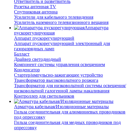
Ответвитель и разветвитель
Розетка антенная TV
Спутниковая антенна
Усилители для кабельного телевидения
Усилитель наземного телевизионного вещания
Аппаратура
пускорегулирующая
Аппарат пускорегулирующий
Аппарат пускорегулирующий электронный для
газоразрядных ламп
Балласт
Драйвер светодиодный
Компонент системы управления освещением
Конденсатор
Стартер/импульсно-зажигающее устройство
Трансформатор высоковольтного розжига
Трансформатор для низковольтной системы освещения/
низковольтной галогенной лампы накаливания
Контроллер для светильников
Арматура кабельная/Изоляционные материалы
Гильза соединительная для алюминиевых проводников
под опрессовку
Гильза соединительная для медных проводников под
опрессовку