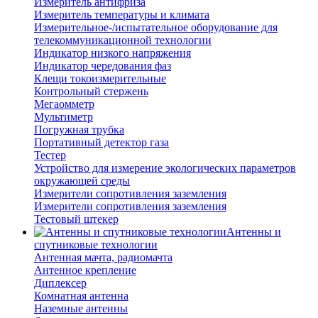
Измеритель антифриза
Измеритель температуры и климата
Измерительное-/испытательное оборудование для
телекоммуникационной технологии
Индикатор низкого напряжения
Индикатор чередования фаз
Клещи токоизмерительные
Контрольный стержень
Мегаомметр
Мультиметр
Погружная трубка
Портативный детектор газа
Тестер
Устройство для измерение экологических параметров
окружающей среды
Измерители сопротивления заземления
Измерители сопротивления заземления
Тестовый штекер
Антенны и
спутниковые технологии
Антенная мачта, радиомачта
Антенное крепление
Диплексер
Комнатная антенна
Наземные антенны