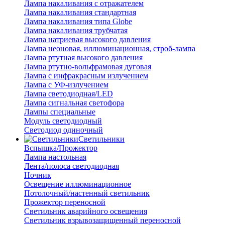
Лампа накаливания с отражателем
Лампа накаливания стандартная
Лампа накаливания типа Globe
Лампа накаливания трубчатая
Лампа натриевая высокого давления
Лампа неоновая, иллюминационная, строб-лампа
Лампа ртутная высокого давления
Лампа ртутно-вольфрамовая дуговая
Лампа с инфракрасным излучением
Лампа с УФ-излучением
Лампа светодиодная/LED
Лампа сигнальная светофора
Лампы специальные
Модуль светодиодный
Светодиод одиночный
Светильники
Вспышка/Прожектор
Лампа настольная
Лента/полоса светодиодная
Ночник
Освещение иллюминационное
Потолочный/настенный светильник
Прожектор переносной
Светильник аварийного освещения
Светильник взрывозащищенный переносной