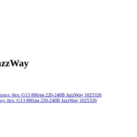
azzWay
д. бел. G13 800лм 220-240В JazzWay 1025326