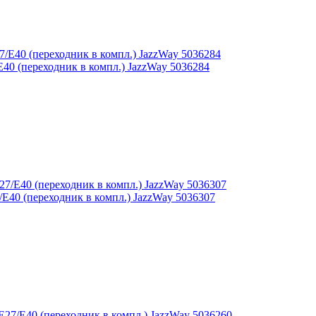
0 (переходник в компл.) JazzWay 5036284
40 (переходник в компл.) JazzWay 5036307