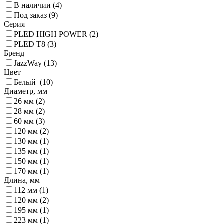
В наличии (
4
)
Под заказ (
9
)
Серия
PLED HIGH POWER (
2
)
PLED T8 (
3
)
Бренд
JazzWay (
13
)
Цвет
Белый (
10
)
Диаметр, мм
26 мм (
2
)
28 мм (
2
)
60 мм (
3
)
120 мм (
2
)
130 мм (
1
)
135 мм (
1
)
150 мм (
1
)
170 мм (
1
)
Длина, мм
112 мм (
1
)
120 мм (
2
)
195 мм (
1
)
223 мм (
1
)