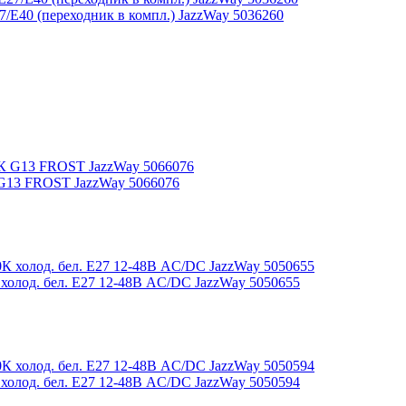
E40 (переходник в компл.) JazzWay 5036260
 G13 FROST JazzWay 5066076
олод. бел. E27 12-48В AC/DC JazzWay 5050655
олод. бел. E27 12-48В AC/DC JazzWay 5050594