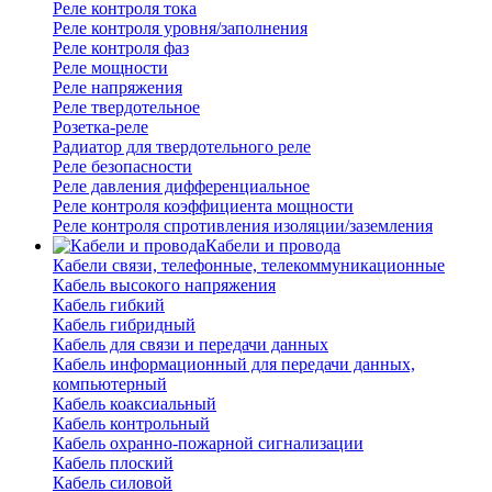
Реле контроля тока
Реле контроля уровня/заполнения
Реле контроля фаз
Реле мощности
Реле напряжения
Реле твердотельное
Розетка-реле
Радиатор для твердотельного реле
Реле безопасности
Реле давления дифференциальное
Реле контроля коэффициента мощности
Реле контроля спротивления изоляции/заземления
Кабели и провода
Кабели связи, телефонные, телекоммуникационные
Кабель высокого напряжения
Кабель гибкий
Кабель гибридный
Кабель для связи и передачи данных
Кабель информационный для передачи данных,
компьютерный
Кабель коаксиальный
Кабель контрольный
Кабель охранно-пожарной сигнализации
Кабель плоский
Кабель силовой