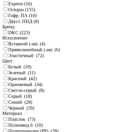
Express (
16
)
Octopus (
155
)
Гофр. ПА (
10
)
Двуст. ПНД (
8
)
Бренд
DKC (
223
)
Исполнение
Вставной (-ая) (
4
)
Прямолинейный (-ая) (
6
)
Эластичный (
72
)
Цвет
Белый (
10
)
Зеленый (
11
)
Красный (
42
)
Оранжевый (
34
)
Светло-серый (
8
)
Серый (
18
)
Синий (
28
)
Черный (
59
)
Материал
Пластик (
73
)
Полиамид 6 (
10
)
Полипропилен (PP) (
28
)