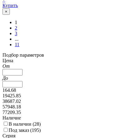
Купить
×
1
2
3
...
11
Подбор параметров
Цена
От
До
164.68
19425.85
38687.02
57948.18
77209.35
Наличие
В наличии (
28
)
Под заказ (
195
)
Серия