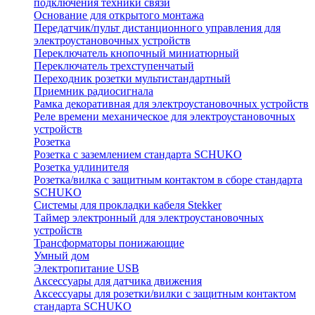
подключения техники связи
Основание для открытого монтажа
Передатчик/пульт дистанционного управления для
электроустановочных устройств
Переключатель кнопочный миниатюрный
Переключатель трехступенчатый
Переходник розетки мультистандартный
Приемник радиосигнала
Рамка декоративная для электроустановочных устройств
Реле времени механическое для электроустановочных
устройств
Розетка
Розетка с заземлением стандарта SCHUKO
Розетка удлинителя
Розетка/вилка с защитным контактом в сборе стандарта
SCHUKO
Системы для прокладки кабеля Stekker
Таймер электронный для электроустановочных
устройств
Трансформаторы понижающие
Умный дом
Электропитание USB
Аксессуары для датчика движения
Аксессуары для розетки/вилки с защитным контактом
стандарта SCHUKO