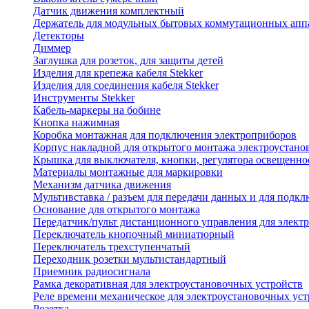
Датчик движения комплектный
Держатель для модульных бытовых коммутационных апп
Детекторы
Диммер
Заглушка для розеток, для защиты детей
Изделия для крепежа кабеля Stekker
Изделия для соединения кабеля Stekker
Инструменты Stekker
Кабель-маркеры на бобине
Кнопка нажимная
Коробка монтажная для подключения электроприборов
Корпус накладной для открытого монтажа электроустано
Крышка для выключателя, кнопки, регулятора освещенно
Материалы монтажные для маркировки
Механизм датчика движения
Мультивставка / разъем для передачи данных и для подкл
Основание для открытого монтажа
Передатчик/пульт дистанционного управления для элект
Переключатель кнопочный миниатюрный
Переключатель трехступенчатый
Переходник розетки мультистандартный
Приемник радиосигнала
Рамка декоративная для электроустановочных устройств
Реле времени механическое для электроустановочных уст
Розетка