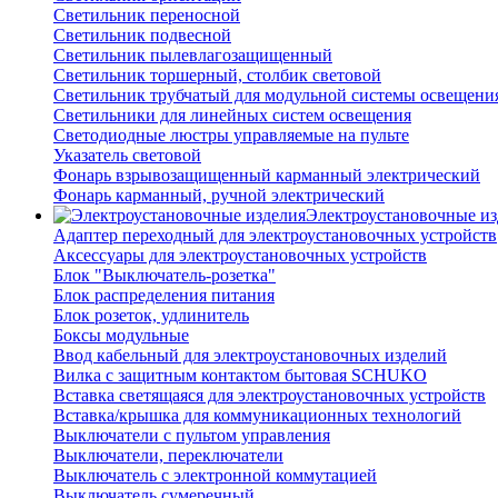
Светильник переносной
Светильник подвесной
Светильник пылевлагозащищенный
Светильник торшерный, столбик световой
Светильник трубчатый для модульной системы освещени
Светильники для линейных систем освещения
Светодиодные люстры управляемые на пульте
Указатель световой
Фонарь взрывозащищенный карманный электрический
Фонарь карманный, ручной электрический
Электроустановочные из
Адаптер переходный для электроустановочных устройств
Аксессуары для электроустановочных устройств
Блок "Выключатель-розетка"
Блок распределения питания
Блок розеток, удлинитель
Боксы модульные
Ввод кабельный для электроустановочных изделий
Вилка с защитным контактом бытовая SCHUKO
Вставка светящаяся для электроустановочных устройств
Вставка/крышка для коммуникационных технологий
Выключатели с пультом управления
Выключатели, переключатели
Выключатель с электронной коммутацией
Выключатель сумеречный