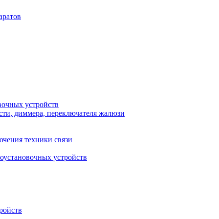
аратов
вочных устройств
сти, диммера, переключателя жалюзи
ючения техники связи
роустановочных устройств
ройств