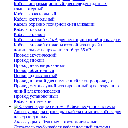
Кабель информационный для передачи данных,
компьютерный
Кабель коаксиальный
Кабель контрольный
Кабель охранно-пожарной сигнализации
Кабель плоский
Кабель силовой
Кабель силовой < 1кВ для нестационарной прокладки
Кабель силовой с пластмассовой изоляцией на
номинальное напряжение от 6 до 35 кВ
Провод акустический
Провод гибкий
Провод неизолированный
Провод обмоточный
Провод одножильный
Провод плоский для внутренней электропроводки
Провод самонесущий изолированный для воздушных
линий электропередачи
Провод установочный
Кабель оптический
Кабеленесущие системы
Аксессуары для прокладки кабеля питания/ кабеля для
передачи данных
Аксессуары кабельных лотков монтажные
Держатель трубы/кабеля кабеленесущей системы