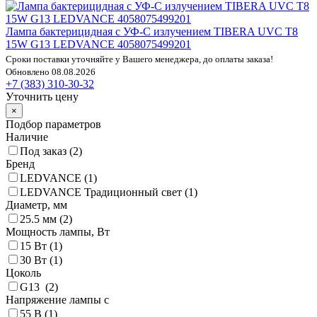
Лампа бактерицидная с УФ-С излучением TIBERA UVC T8
15W G13 LEDVANCE 4058075499201
Сроки поставки уточняйте у Вашего менеджера, до оплаты заказа!
Обновлено 08.08.2026
+7 (383) 310-30-32
Уточнить цену
×
Подбор параметров
Наличие
Под заказ (
2
)
Бренд
LEDVANCE (
1
)
LEDVANCE Традиционный свет (
1
)
Диаметр, мм
25.5 мм (
2
)
Мощность лампы, Вт
15 Вт (
1
)
30 Вт (
1
)
Цоколь
G13 (
2
)
Напряжение лампы с
55 В (
1
)