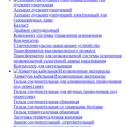
пускорегулирующая
Аппарат пускорегулирующий
Аппарат пускорегулирующий электронный для
газоразрядных ламп
Балласт
Драйвер светодиодный
Компонент системы управления освещением
Конденсатор
Стартер/импульсно-зажигающее устройство
Трансформатор высоковольтного розжига
Трансформатор для низковольтной системы освещения/
низковольтной галогенной лампы накаливания
Контроллер для светильников
Арматура кабельная/Изоляционные материалы
Гильза соединительная для алюминиевых проводников
под опрессовку
Гильза соединительная для медных проводников под
опрессовку
Гильза соединительная обжимная
Гильза соединительная со срывными болтами
Гильза термоусадочная обжимная
Заглушка термоусадочная концевая
Зажим соединительный, ответвительный