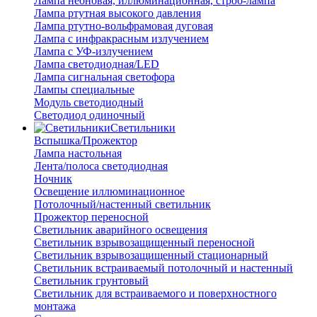
Лампа неоновая, иллюминационная, строб-лампа
Лампа ртутная высокого давления
Лампа ртутно-вольфрамовая дуговая
Лампа с инфракрасным излучением
Лампа с УФ-излучением
Лампа светодиодная/LED
Лампа сигнальная светофора
Лампы специальные
Модуль светодиодный
Светодиод одиночный
Светильники
Вспышка/Прожектор
Лампа настольная
Лента/полоса светодиодная
Ночник
Освещение иллюминационное
Потолочный/настенный светильник
Прожектор переносной
Светильник аварийного освещения
Светильник взрывозащищенный переносной
Светильник взрывозащищенный стационарный
Светильник встраиваемый потолочный и настенный
Светильник грунтовый
Светильник для встраиваемого и поверхностного
монтажа