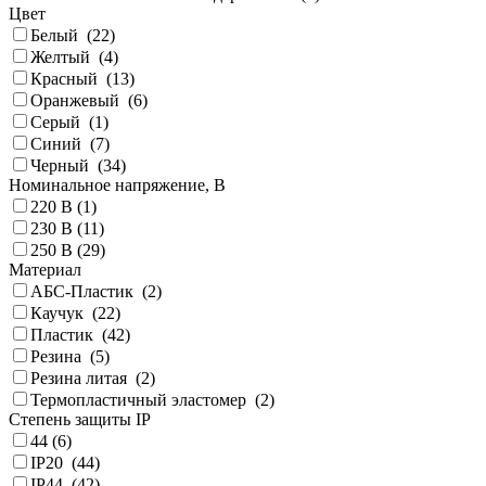
Цвет
Белый (
22
)
Желтый (
4
)
Красный (
13
)
Оранжевый (
6
)
Серый (
1
)
Синий (
7
)
Черный (
34
)
Номинальное напряжение, В
220 В (
1
)
230 В (
11
)
250 В (
29
)
Материал
АБС-Пластик (
2
)
Каучук (
22
)
Пластик (
42
)
Резина (
5
)
Резина литая (
2
)
Термопластичный эластомер (
2
)
Степень защиты IP
44 (
6
)
IP20 (
44
)
IP44 (
42
)