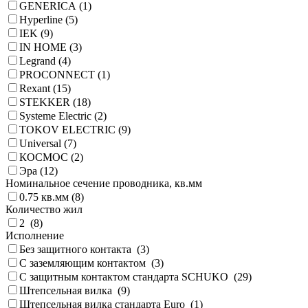
GENERICA (
1
)
Hyperline (
5
)
IEK (
9
)
IN HOME (
3
)
Legrand (
4
)
PROCONNECT (
1
)
Rexant (
15
)
STEKKER (
18
)
Systeme Electric (
2
)
TOKOV ELECTRIC (
9
)
Universal (
7
)
КОСМОС (
2
)
Эра (
12
)
Номинальное сечение проводника, кв.мм
0.75 кв.мм (
8
)
Количество жил
2 (
8
)
Исполнение
Без защитного контакта (
3
)
С заземляющим контактом (
3
)
С защитным контактом стандарта SCHUKO (
29
)
Штепсельная вилка (
9
)
Штепсельная вилка стандарта Euro (
1
)