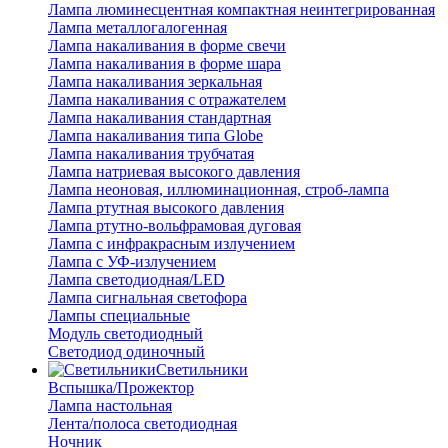
Лампа люминесцентная компактная неинтегрированная
Лампа металлогалогенная
Лампа накаливания в форме свечи
Лампа накаливания в форме шара
Лампа накаливания зеркальная
Лампа накаливания с отражателем
Лампа накаливания стандартная
Лампа накаливания типа Globe
Лампа накаливания трубчатая
Лампа натриевая высокого давления
Лампа неоновая, иллюминационная, строб-лампа
Лампа ртутная высокого давления
Лампа ртутно-вольфрамовая дуговая
Лампа с инфракрасным излучением
Лампа с УФ-излучением
Лампа светодиодная/LED
Лампа сигнальная светофора
Лампы специальные
Модуль светодиодный
Светодиод одиночный
Светильники
Вспышка/Прожектор
Лампа настольная
Лента/полоса светодиодная
Ночник