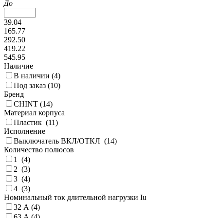
До
39.04
165.77
292.50
419.22
545.95
Наличие
В наличии (
4
)
Под заказ (
10
)
Бренд
CHINT (
14
)
Материал корпуса
Пластик (
11
)
Исполнение
Выключатель ВКЛ/ОТКЛ (
14
)
Количество полюсов
1 (
4
)
2 (
3
)
3 (
4
)
4 (
3
)
Номинальный ток длительной нагрузки Iu
32 А (
4
)
63 А (
4
)