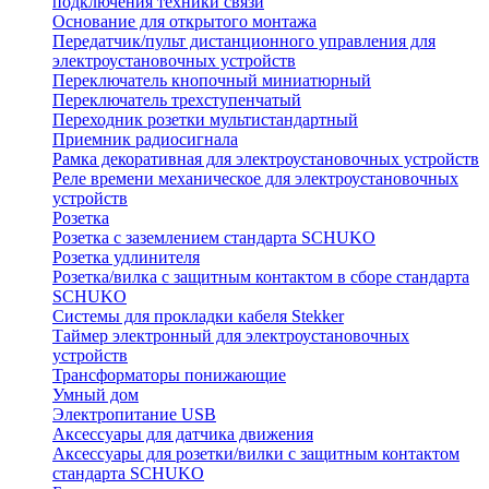
подключения техники связи
Основание для открытого монтажа
Передатчик/пульт дистанционного управления для
электроустановочных устройств
Переключатель кнопочный миниатюрный
Переключатель трехступенчатый
Переходник розетки мультистандартный
Приемник радиосигнала
Рамка декоративная для электроустановочных устройств
Реле времени механическое для электроустановочных
устройств
Розетка
Розетка с заземлением стандарта SCHUKO
Розетка удлинителя
Розетка/вилка с защитным контактом в сборе стандарта
SCHUKO
Системы для прокладки кабеля Stekker
Таймер электронный для электроустановочных
устройств
Трансформаторы понижающие
Умный дом
Электропитание USB
Аксессуары для датчика движения
Аксессуары для розетки/вилки с защитным контактом
стандарта SCHUKO