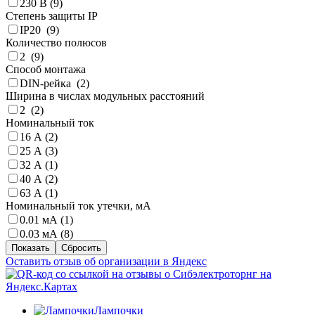
230 В (
9
)
Степень защиты IP
IP20 (
9
)
Количество полюсов
2 (
9
)
Способ монтажа
DIN-рейка (
2
)
Ширина в числах модульных расстояний
2 (
2
)
Номинальный ток
16 А (
2
)
25 А (
3
)
32 А (
1
)
40 А (
2
)
63 А (
1
)
Номинальный ток утечки, мА
0.01 мА (
1
)
0.03 мА (
8
)
Оставить отзыв об организации в Яндекс
Лампочки