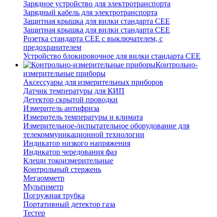
Зарядное устройство для электротранспорта
Зарядный кабель для электротранспорта
Защитная крышка для вилки стандарта CEE
Защитная крышка для вилки стандарта CEE
Розетка стандарта СЕЕ с выключателем, с
предохранителем
Устройство блокировочное для вилки стандарта CEE
Контрольно-
измерительные приборы
Аксессуары для измерительных приборов
Датчик температуры для КИП
Детектор скрытой проводки
Измеритель антифриза
Измеритель температуры и климата
Измерительное-/испытательное оборудование для
телекоммуникационной технологии
Индикатор низкого напряжения
Индикатор чередования фаз
Клещи токоизмерительные
Контрольный стержень
Мегаомметр
Мультиметр
Погружная трубка
Портативный детектор газа
Тестер