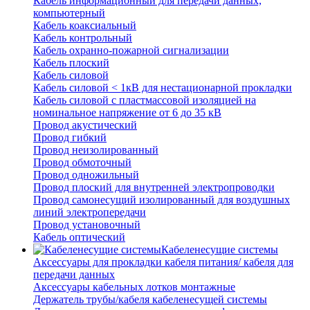
Кабель информационный для передачи данных,
компьютерный
Кабель коаксиальный
Кабель контрольный
Кабель охранно-пожарной сигнализации
Кабель плоский
Кабель силовой
Кабель силовой < 1кВ для нестационарной прокладки
Кабель силовой с пластмассовой изоляцией на
номинальное напряжение от 6 до 35 кВ
Провод акустический
Провод гибкий
Провод неизолированный
Провод обмоточный
Провод одножильный
Провод плоский для внутренней электропроводки
Провод самонесущий изолированный для воздушных
линий электропередачи
Провод установочный
Кабель оптический
Кабеленесущие системы
Аксессуары для прокладки кабеля питания/ кабеля для
передачи данных
Аксессуары кабельных лотков монтажные
Держатель трубы/кабеля кабеленесущей системы