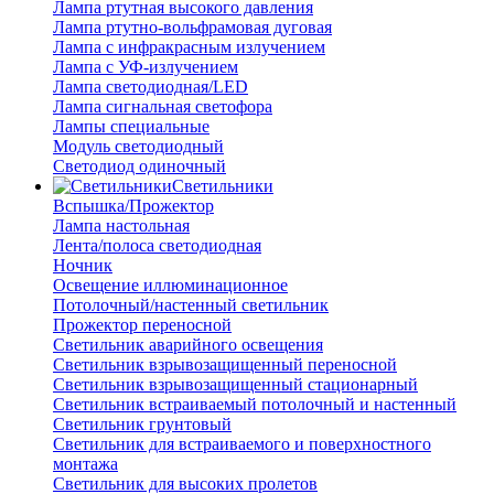
Лампа ртутная высокого давления
Лампа ртутно-вольфрамовая дуговая
Лампа с инфракрасным излучением
Лампа с УФ-излучением
Лампа светодиодная/LED
Лампа сигнальная светофора
Лампы специальные
Модуль светодиодный
Светодиод одиночный
Светильники
Вспышка/Прожектор
Лампа настольная
Лента/полоса светодиодная
Ночник
Освещение иллюминационное
Потолочный/настенный светильник
Прожектор переносной
Светильник аварийного освещения
Светильник взрывозащищенный переносной
Светильник взрывозащищенный стационарный
Светильник встраиваемый потолочный и настенный
Светильник грунтовый
Светильник для встраиваемого и поверхностного
монтажа
Светильник для высоких пролетов