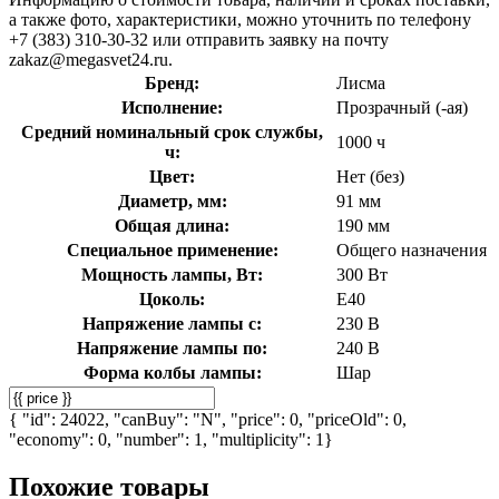
а также фото, характеристики, можно уточнить по телефону
+7 (383) 310-30-32 или отправить заявку на почту
zakaz@megasvet24.ru.
Бренд:
Лисма
Исполнение:
Прозрачный (-ая)
Средний номинальный срок службы,
1000 ч
ч:
Цвет:
Нет (без)
Диаметр, мм:
91 мм
Общая длина:
190 мм
Специальное применение:
Общего назначения
Мощность лампы, Вт:
300 Вт
Цоколь:
E40
Напряжение лампы с:
230 В
Напряжение лампы по:
240 В
Форма колбы лампы:
Шар
{ "id": 24022, "canBuy": "N", "price": 0, "priceOld": 0,
"economy": 0, "number": 1, "multiplicity": 1}
Похожие товары