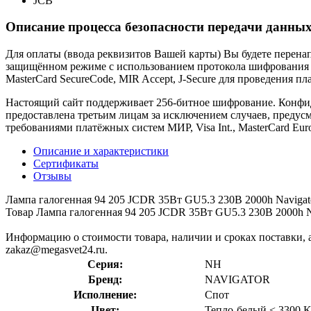
JCB
Описание процесса безопасности передачи данных
Для оплаты (ввода реквизитов Вашей карты) Вы будете пере
защищённом режиме с использованием протокола шифрования SS
MasterCard SecureCode, MIR Accept, J-Secure для проведения п
Настоящий сайт поддерживает 256-битное шифрование. Конф
предоставлена третьим лицам за исключением случаев, предус
требованиями платёжных систем МИР, Visa Int., MasterCard Euro
Описание и характеристики
Сертификаты
Отзывы
Лампа галогенная 94 205 JCDR 35Вт GU5.3 230В 2000h Navig
Товар Лампа галогенная 94 205 JCDR 35Вт GU5.3 230В 2000h Na
Информацию о стоимости товара, наличии и сроках поставки, а
zakaz@megasvet24.ru.
Серия:
NH
Бренд:
NAVIGATOR
Исполнение:
Спот
Цвет:
Тепло-белый < 3300 