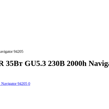
vigator 94205
 35Вт GU5.3 230В 2000h Naviga