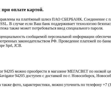
 при оплате картой.
направлены на платёжный шлюз ПАО СБЕРБАНК. Соединение с п
L. В случае если Ваш банк поддерживает технологию безопасно
латежа также может потребоваться ввод специального пароля.
иденциальность сообщаемой персональной информации обеспеч
мотренных законодательством РФ. Проведение платежей по банко
pe Sprl, JCB.
ator 94205 можно приобрести в магазине МЕГАСВЕТ по низкой 
vigator 94205 доступен с доставкой по г. Новосибирск, Новоси
 также фото, характеристики, можно уточнить по телефону +7 (38
K