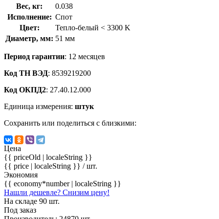
Вес, кг:
0.038
Исполнение:
Спот
Цвет:
Тепло-белый < 3300 K
Диаметр, мм:
51 мм
Период гарантии
: 12 месяцев
Код ТН ВЭД
: 8539219200
Код ОКПД2
: 27.40.12.000
Единица измерения:
штук
Сохранить или поделиться с близкими:
Цена
{{ priceOld | localeString }}
{{ price | localeString }}
/ шт.
Экономия
{{ economy*number | localeString }}
Нашли дешевле? Снизим цену!
На складе 90 шт.
Под заказ
Производитель: 24870 шт.