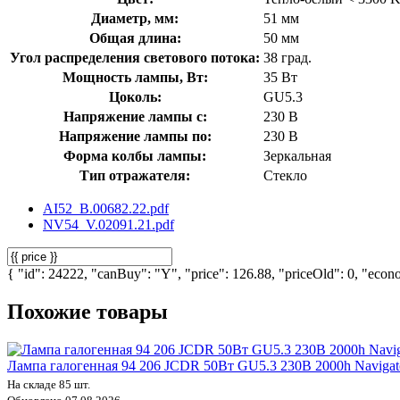
Диаметр, мм:
51 мм
Общая длина:
50 мм
Угол распределения светового потока:
38 град.
Мощность лампы, Вт:
35 Вт
Цоколь:
GU5.3
Напряжение лампы с:
230 В
Напряжение лампы по:
230 В
Форма колбы лампы:
Зеркальная
Тип отражателя:
Стекло
AI52_B.00682.22.pdf
NV54_V.02091.21.pdf
{ "id": 24222, "canBuy": "Y", "price": 126.88, "priceOld": 0, "econo
Похожие товары
Лампа галогенная 94 206 JCDR 50Вт GU5.3 230В 2000h Navigat
На складе 85 шт.