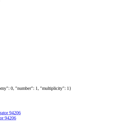
my": 0, "number": 1, "multiplicity": 1}
or 94206