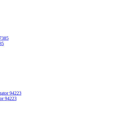
85
or 94223