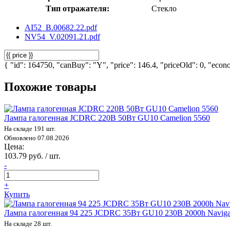
Тип отражателя:
Стекло
AI52_B.00682.22.pdf
NV54_V.02091.21.pdf
{ "id": 164750, "canBuy": "Y", "price": 146.4, "priceOld": 0, "econo
Похожие товары
Лампа галогенная JCDRC 220В 50Вт GU10 Camelion 5560
На складе 191 шт.
Обновлено 07.08.2026
Цена:
103.79 руб. / шт.
-
+
Купить
Лампа галогенная 94 225 JCDRC 35Вт GU10 230В 2000h Naviga
На складе 28 шт.