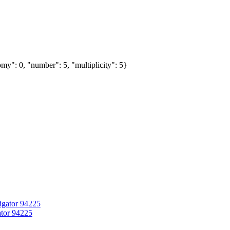
my": 0, "number": 5, "multiplicity": 5}
tor 94225