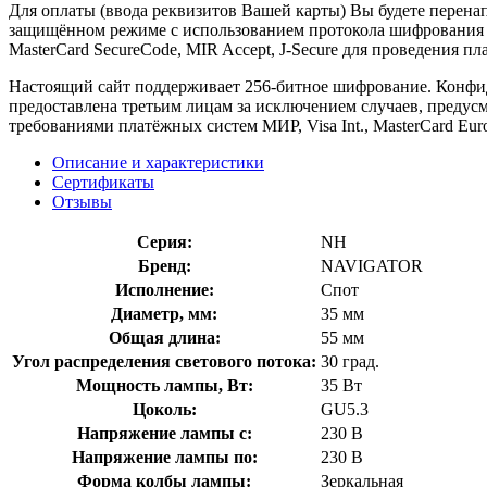
Для оплаты (ввода реквизитов Вашей карты) Вы будете пере
защищённом режиме с использованием протокола шифрования SS
MasterCard SecureCode, MIR Accept, J-Secure для проведения п
Настоящий сайт поддерживает 256-битное шифрование. Конф
предоставлена третьим лицам за исключением случаев, предус
требованиями платёжных систем МИР, Visa Int., MasterCard Euro
Описание и характеристики
Сертификаты
Отзывы
Серия:
NH
Бренд:
NAVIGATOR
Исполнение:
Спот
Диаметр, мм:
35 мм
Общая длина:
55 мм
Угол распределения светового потока:
30 град.
Мощность лампы, Вт:
35 Вт
Цоколь:
GU5.3
Напряжение лампы с:
230 В
Напряжение лампы по:
230 В
Форма колбы лампы:
Зеркальная