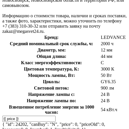
Новосибирск, Новосибирской области и территории РФ, или
самовывозом.
Информацию о стоимости товара, наличии и сроках поставки,
а также фото, характеристики, можно уточнить по телефону
+7 (383) 310-30-32 или отправить заявку на почту
zakaz@megasvet24.ru.
Бренд:
LEDVANCE
Средний номинальный срок службы, ч:
2000 ч
Диаметр, мм:
12 мм
Общая длина:
44 мм
Класс энергоэффективности:
C
Цветовая температура, К:
3000 К
Мощность лампы, Вт:
50 Вт
Цоколь:
GY6.35
Световой поток:
900 лм
Напряжение лампы с:
24 В
Напряжение лампы по:
24 В
Взвешенное потребление энергии за 1000
54 кВт.ч
часов:
{ "id": 24202, "canBuy": "N", "price": 0, "priceOld": 0,