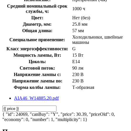
Средний номинальный срок
1000 ч
службы, ч:
Цвет:
Нет (без)
Диаметр, мм:
25.8 мм
Общая длина:
57 мм
Холодильники, швейные
Специальное применение:
машины
Класс энергоэффективности:
G
Мощность лампы, Вт:
15 Вт
Цоколь:
E14
Световой поток:
90 лм
Напряжение лампы с:
230 В
Напряжение лампы по:
230 В
Форма колбы лампы:
Т-образная
AIA46_W14885.20.pdf
{ "id": 24069, "canBuy": "Y", "price": 30.39, "priceOld": 0,
"economy": 0, "number": 1, "multiplicity": 1}